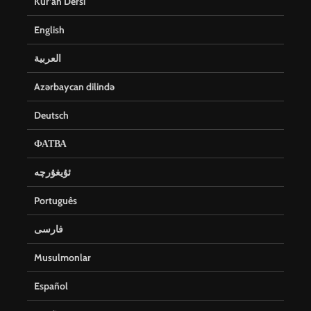
Kur’an Dersi
English
العربية
Azərbaycan dilində
Deutsch
ФАТВА
ئۇيغۇرچە
Português
فارسی
Musulmonlar
Español