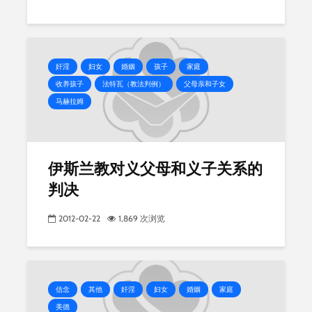
奸淫
妇女
婚姻
孩子
家庭
收养孩子
法特瓦（教法判例）
父母亲和子女
马赫拉姆
伊斯兰教对义父母和义子关系的
判决
2012-02-22
1,869 次浏览
信念
其他
奸淫
妇女
婚姻
家庭
美德