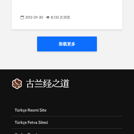
2012-01-30
8,133 次浏览
装载更多
Türkçe Resmi Site
Türkçe Fetva Sitesi