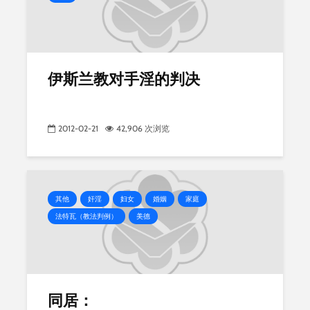
伊斯兰教对手淫的判决
2012-02-21
42,906 次浏览
其他
奸淫
妇女
婚姻
家庭
法特瓦（教法判例）
美德
同居：