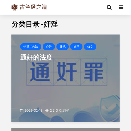
分类目录 -奸淫
伊斯兰教法
公告
其他
奸淫
妇女
通奸的法度
2025-02-18
2,210 次浏览