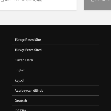
Türkçe Resmi Site
Türkçe Fetva Sitesi
Kur’an Dersi
English
العربية
Azərbaycan dilində
Deutsch
ФАТВА