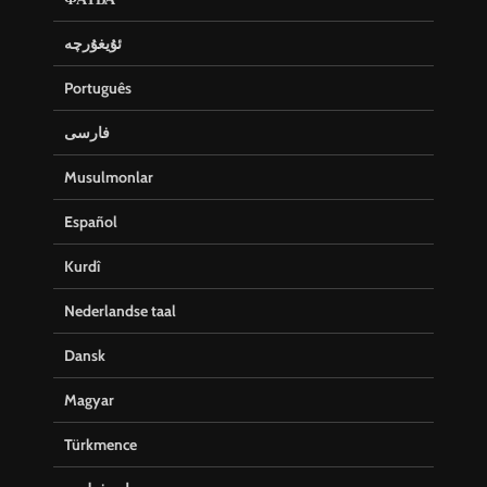
ئۇيغۇرچە
Português
فارسی
Musulmonlar
Español
Kurdî
Nederlandse taal
Dansk
Magyar
Türkmence