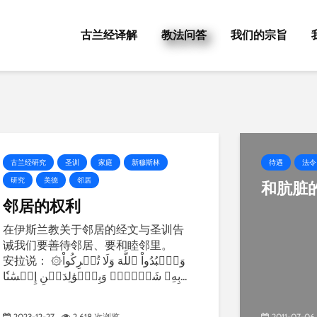
古兰经译解
教法问答
我们的宗旨
古兰经研究
圣训
家庭
新穆斯林
待遇
法令
研究
美德
邻居
和肮脏
邻居的权利
在伊斯兰教关于邻居的经文与圣训告
诫我们要善待邻居、要和睦邻里。
安拉说： ۞وَٱعۡبُدُواْ ٱللَّهَ وَلَا تُشۡرِكُواْ
بِهِۦ شَيۡ‍ٔٗاۖ وَبِٱلۡوَٰلِدَيۡنِ إِحۡسَٰنٗا...
2023-12-27
2,618 次浏览
2011-07-06