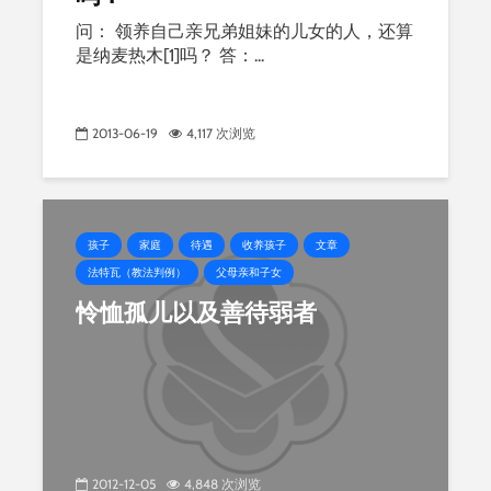
问： 领养自己亲兄弟姐妹的儿女的人，还算
是纳麦热木[1]吗？ 答：...
2013-06-19
4,117 次浏览
孩子
家庭
待遇
收养孩子
文章
法特瓦（教法判例）
父母亲和子女
怜恤孤儿以及善待弱者
2012-12-05
4,848 次浏览