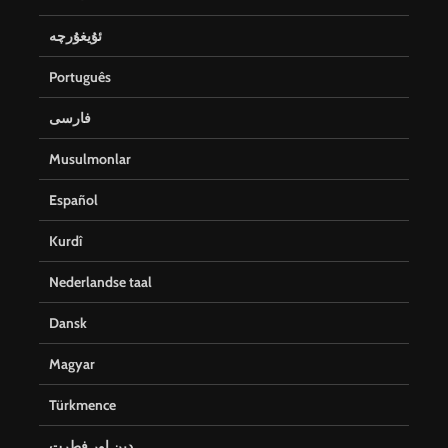
ئۇيغۇرچە
Português
فارسی
Musulmonlar
Español
Kurdî
Nederlandse taal
Dansk
Magyar
Türkmence
دین اور فطرت