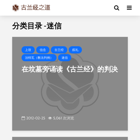
分类目录 -迷信
上坟
信念
古兰经
殡礼
法特瓦（教法判例）
迷信
在坟墓旁诵读《古兰经》的判决
2012-02-25
5,061 次浏览