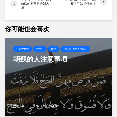
自己的器官捐给别人
棋的判决是什么？
吗？
你可能也会喜欢
伊斯兰教法
古兰经
朝 觐
法特瓦（教法判例）
朝觐的人注意事项
2024-06-13
3,267 次浏览