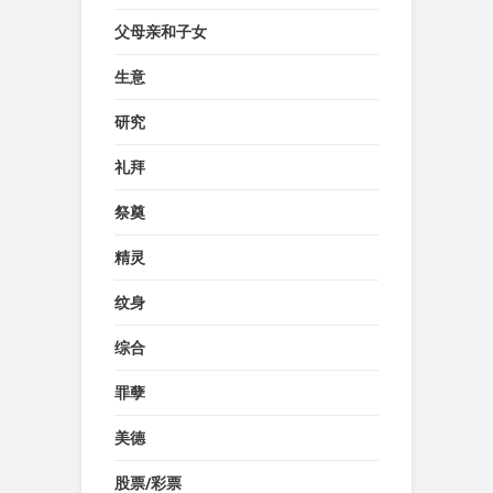
父母亲和子女
生意
研究
礼拜
祭奠
精灵
纹身
综合
罪孽
美德
股票/彩票