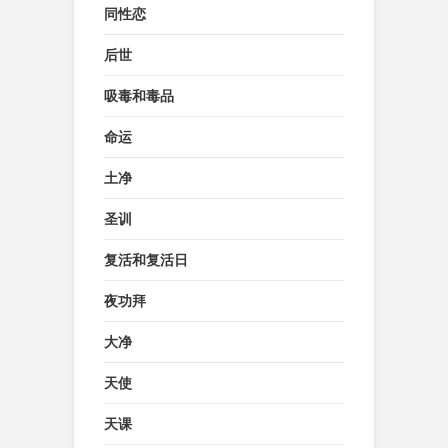
同性恋
后世
吸毒和毒品
命运
土净
圣训
复活和复活日
夜功拜
大净
天使
天课