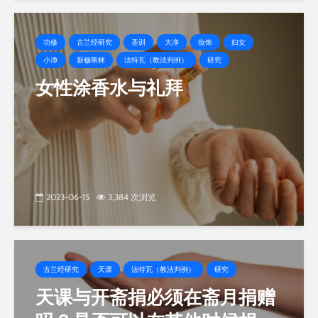
功修
古兰经研究
圣训
大净
妆饰
妇女
小净
新穆斯林
法特瓦（教法判例）
研究
女性涂香水与礼拜
2023-06-15
3,384 次浏览
古兰经研究
天课
法特瓦（教法判例）
研究
天课与开斋捐必须在斋月捐赠