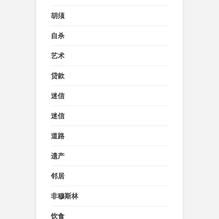
胡须
自杀
艺术
贷款
迷信
迷信
道路
遗产
邻居
非穆斯林
饮食