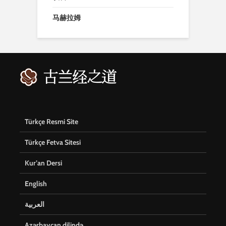
马赫拉姆
Türkçe Resmi Site
Türkçe Fetva Sitesi
Kur’an Dersi
English
العربية
Azərbaycan dilində