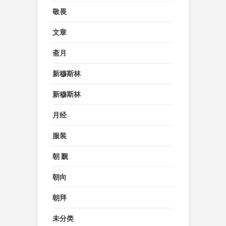
敬畏
文章
斋月
新穆斯林
新穆斯林
月经
服装
朝 觐
朝向
朝拜
未分类