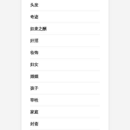
头发
奇迹
奴隶之酬
奸淫
妆饰
妇女
婚姻
孩子
宰牲
家庭
封斋