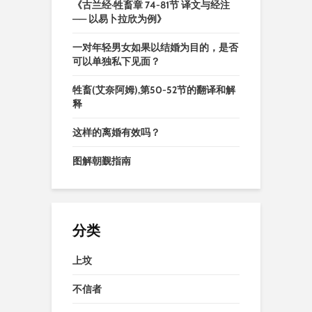
《古兰经·牲畜章 74-81节 译文与经注
—— 以易卜拉欣为例》
一对年轻男女如果以结婚为目的，是否
可以单独私下见面？
牲畜(艾奈阿姆),第50-52节的翻译和解
释
这样的离婚有效吗？
图解朝觐指南
分类
上坟
不信者