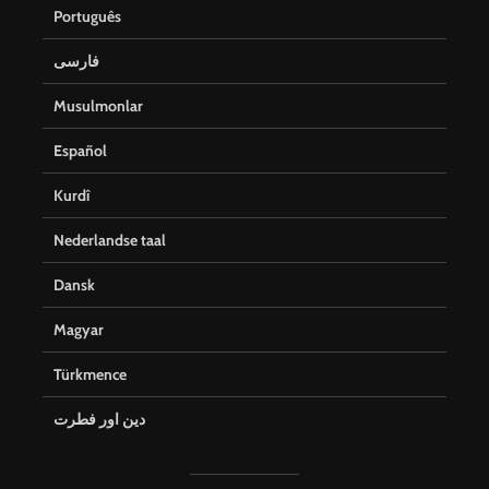
Português
فارسی
Musulmonlar
Español
Kurdî
Nederlandse taal
Dansk
Magyar
Türkmence
دین اور فطرت