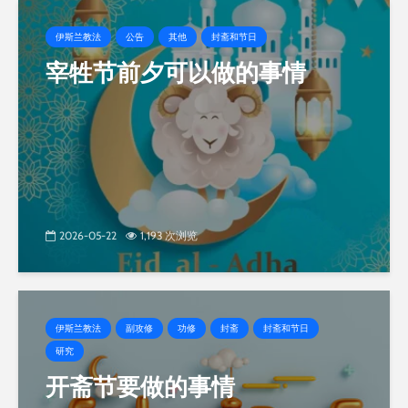
伊斯兰教法
公告
其他
封斋和节日
宰牲节前夕可以做的事情
2026-05-22
1,193 次浏览
伊斯兰教法
副攻修
功修
封斋
封斋和节日
研究
开斋节要做的事情