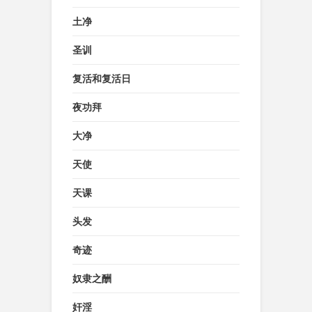
土净
圣训
复活和复活日
夜功拜
大净
天使
天课
头发
奇迹
奴隶之酬
奸淫