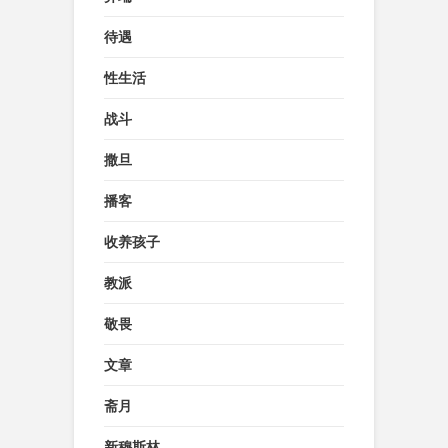
待遇
性生活
战斗
撒旦
播客
收养孩子
教派
敬畏
文章
斋月
新穆斯林