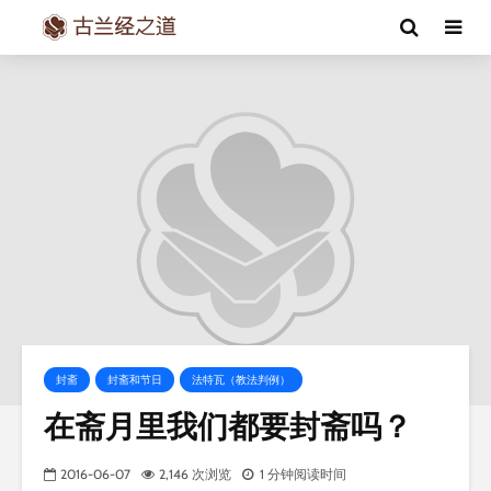
封斋
封斋和节日
法特瓦（教法判例）
在斋月里我们都要封斋吗？
2016-06-07
2,146 次浏览
1 分钟阅读时间