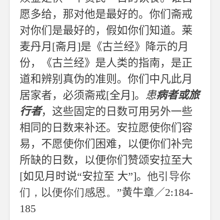
愿多给，那对他是最好的。你们斋戒
对你们是最好的，假如你们知道
。莱
麦丹月
[
斋月
]
是《古兰经》降示的月
份，《古兰经》是人类的指南，是正
道和辨别真伪的准则。你们中凡此月
居家者，必须斋戒
[
全月
]
。
患
病者或旅
行者
，这些固定的日数可用另外一些
相同的日数来补还。安拉愿使你们容
易，不愿使你们困难，以便你们补完
所缺的日数，以便你们赞颂安拉至大
[
如见月时说
“
安拉至
大
”]
。
他引导你
们，以便你们感恩。
”
黄牛章／
2:184-
185