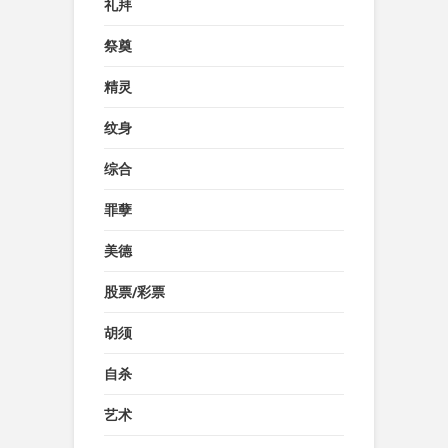
礼拜
祭奠
精灵
纹身
综合
罪孽
美德
股票/彩票
胡须
自杀
艺术