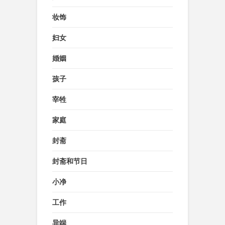
妆饰
妇女
婚姻
孩子
宰牲
家庭
封斋
封斋和节日
小净
工作
异端