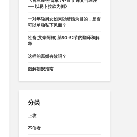
《古兰经·牲畜章 74-81节 译文与经注
—— 以易卜拉欣为例》
一对年轻男女如果以结婚为目的，是否
可以单独私下见面？
牲畜(艾奈阿姆),第50-52节的翻译和解
释
这样的离婚有效吗？
图解朝觐指南
分类
上坟
不信者