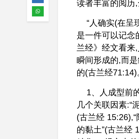
读者丰富的阅历
“人确实(在呈现
是一件可以记念的事
兰经》经文看来
瞬间形成的,而
的(古兰经71:
1、人成型前的
几个关联因素:“泥土
(古兰经 15:26)
的黏土”(古兰经 15