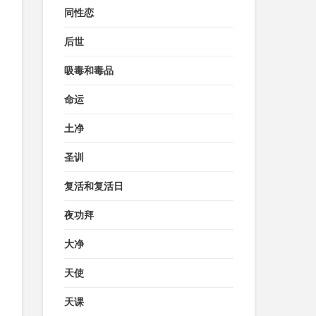
同性恋
后世
吸毒和毒品
命运
土净
圣训
复活和复活日
夜功拜
大净
天使
天课