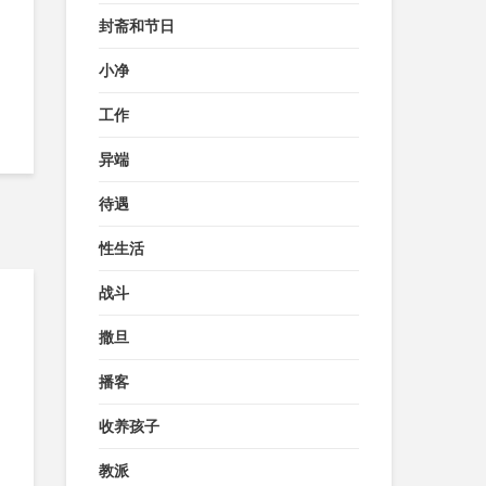
封斋和节日
小净
工作
异端
待遇
性生活
战斗
撒旦
播客
收养孩子
教派