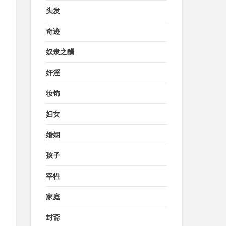
头发
奇迹
奴隶之酬
奸淫
妆饰
妇女
婚姻
孩子
宰牲
家庭
封斋