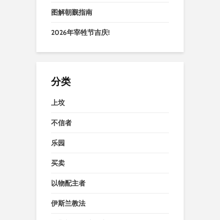
图解朝觐指南
2026年宰牲节吉庆!
分类
上坟
不信者
乐园
买卖
以物配主者
伊斯兰教法