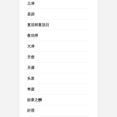
土净
圣训
复活和复活日
夜功拜
大净
天使
天课
头发
奇迹
奴隶之酬
奸淫