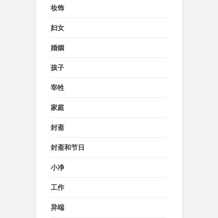
妆饰
妇女
婚姻
孩子
宰牲
家庭
封斋
封斋和节日
小净
工作
异端