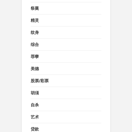
祭奠
精灵
纹身
综合
罪孽
美德
股票/彩票
胡须
自杀
艺术
贷款