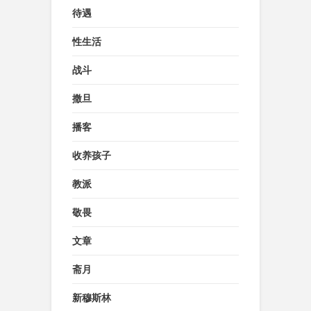
待遇
性生活
战斗
撒旦
播客
收养孩子
教派
敬畏
文章
斋月
新穆斯林