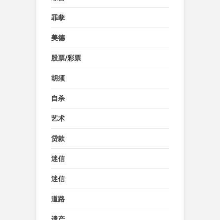
罪孽
美德
股票/彩票
胡须
自杀
艺术
贷款
迷信
迷信
道路
遗产