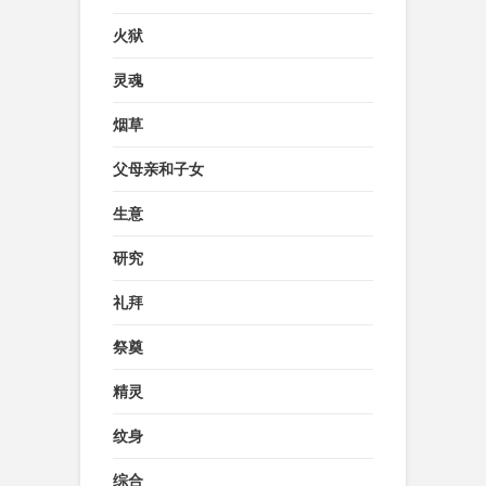
火狱
灵魂
烟草
父母亲和子女
生意
研究
礼拜
祭奠
精灵
纹身
综合