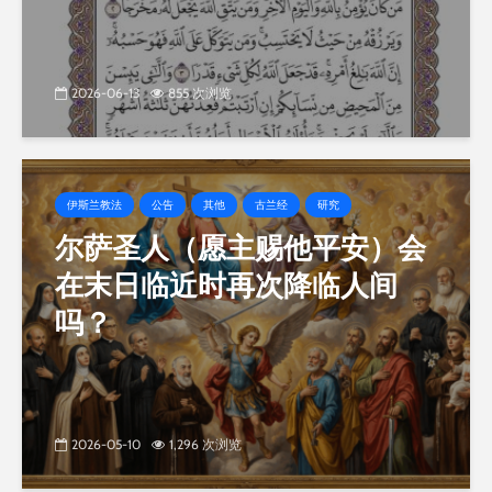
2026-06-13
855 次浏览
伊斯兰教法
公告
其他
古兰经
研究
尔萨圣人（愿主赐他平安）会
在末日临近时再次降临人间
吗？
2026-05-10
1,296 次浏览