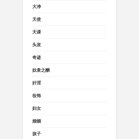
大净
天使
天课
头发
奇迹
奴隶之酬
奸淫
妆饰
妇女
婚姻
孩子