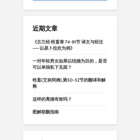
近期文章
《古兰经·牲畜章 74-81节 译文与经注
—— 以易卜拉欣为例》
一对年轻男女如果以结婚为目的，是否
可以单独私下见面？
牲畜(艾奈阿姆),第50-52节的翻译和解
释
这样的离婚有效吗？
图解朝觐指南