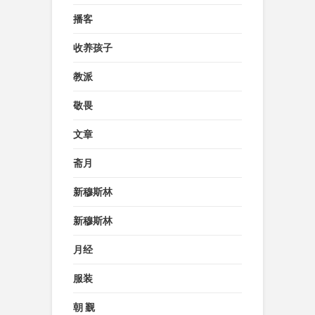
播客
收养孩子
教派
敬畏
文章
斋月
新穆斯林
新穆斯林
月经
服装
朝 觐