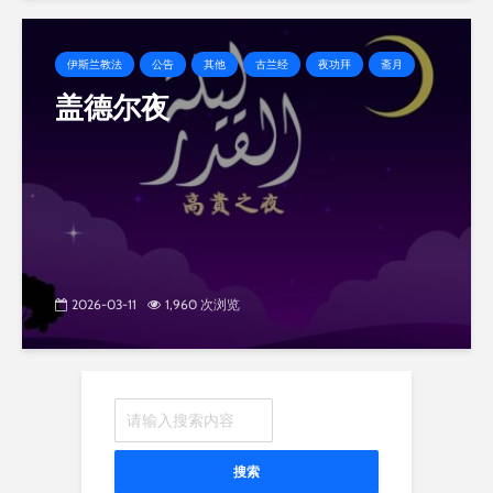
伊斯兰教法
公告
其他
古兰经
夜功拜
斋月
盖德尔夜
2026-03-11
1,960 次浏览
搜索