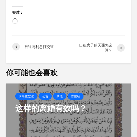
赞过：
正
在
加
载…
出租房子的天课怎么
被迫与利息打交道
算？
你可能也会喜欢
伊斯兰教法
公告
其他
古兰经
这样的离婚有效吗？