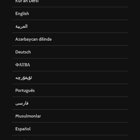
Kur’an Dersi
English
العربية
Azərbaycan dilində
Deutsch
ФАТВА
ئۇيغۇرچە
Português
فارسی
Musulmonlar
Español