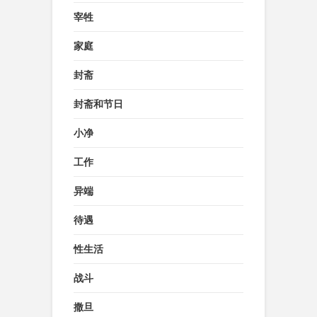
宰牲
家庭
封斋
封斋和节日
小净
工作
异端
待遇
性生活
战斗
撒旦