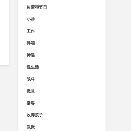
封斋和节日
小净
工作
异端
待遇
性生活
战斗
撒旦
播客
收养孩子
教派