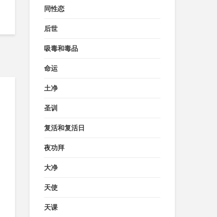
同性恋
后世
吸毒和毒品
命运
土净
圣训
复活和复活日
夜功拜
大净
天使
天课