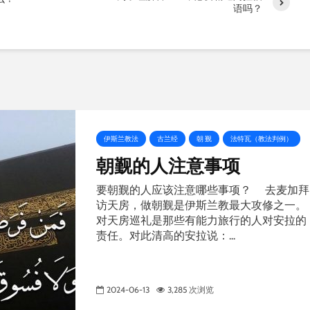
语吗？
伊斯兰教法
古兰经
朝 觐
法特瓦（教法判例）
朝觐的人注意事项
要朝觐的人应该注意哪些事项？ 去麦加拜
访天房，做朝觐是伊斯兰教最大攻修之一。
对天房巡礼是那些有能力旅行的人对安拉的
责任。对此清高的安拉说：...
2024-06-13
3,285 次浏览