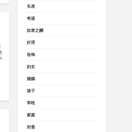
头发
奇迹
奴隶之酬
奸淫
主
劝
妆饰
护
妇女
婚姻
孩子
宰牲
家庭
封斋