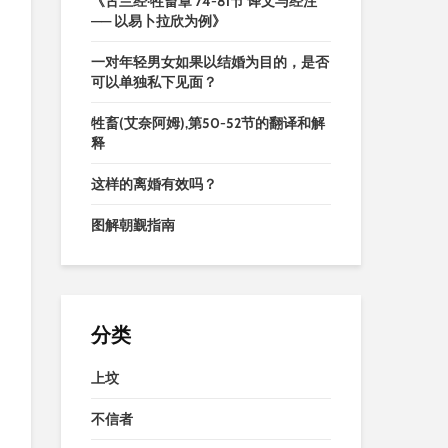
《古兰经·牲畜章 74-81节 译文与经注
—— 以易卜拉欣为例》
一对年轻男女如果以结婚为目的，是否
可以单独私下见面？
牲畜(艾奈阿姆),第50-52节的翻译和解
释
这样的离婚有效吗？
图解朝觐指南
分类
上坟
不信者