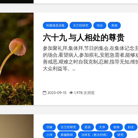
利雅德圣训集
古兰经研究
综合
美德
六十九 与人相处的尊贵
参加聚礼拜,集体拜,节日的集会,在集体记念
的场合,看望病人,参加殡礼,安慰急需者,能够
善戒恶,艰难之时自我克制,忍耐,指导无知,维
大众利益等。...
2023-09-15
1,978 次浏览
功修
古兰经研究
圣训
大净
妆饰
妇女
小净
新穆斯林
法特瓦（教法判例）
研究