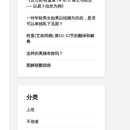
《古兰经·牲畜章 74-81节 译文与经注
—— 以易卜拉欣为例》
一对年轻男女如果以结婚为目的，是否
可以单独私下见面？
牲畜(艾奈阿姆),第50-52节的翻译和解
释
这样的离婚有效吗？
图解朝觐指南
分类
上坟
不信者