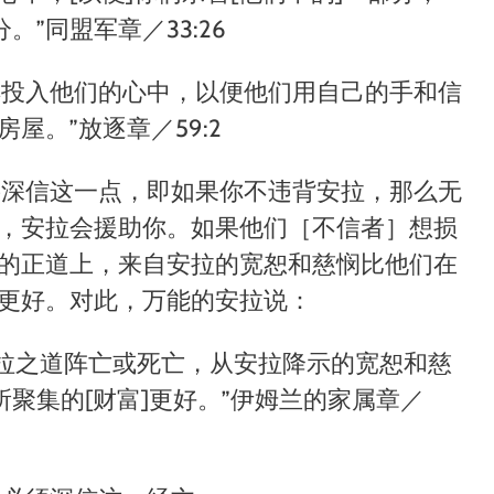
分。
”
同盟军章／33:26
惧投入他们的心中，以便他们用自己的手和信
房屋。
”
放逐章／59:2
要深信这一点，即如果你不违背安拉，那么无
，安拉会援助你。如果他们［不信者］想损
的正道上，来自安拉的宽恕和慈悯比他们在
更好。对此，万能的安拉说：
拉之道阵亡或死亡，从安拉降示的宽恕和慈
所聚集的
[
财富
]
更好。
”
伊姆兰的家属章／