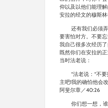
仰以及以他们能理解
安拉的经文的穆斯林
还有我们必须
要害怕对方。不要忘
我自己很多次经历了
既然你们在安拉的正
当时法老说：
“法老说：
“
不要
主吧
!
我的确怕他会
阿斐尔章／40:26
你们想一想，