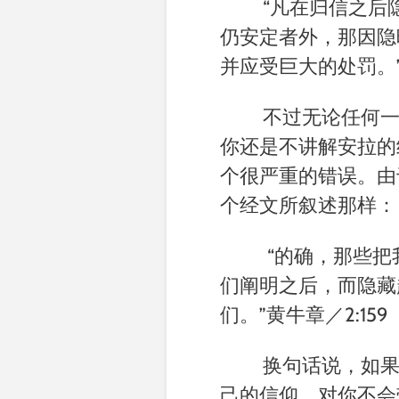
“凡在归信之后
仍安定者外，那因隐
并应受巨大的处罚。
不过无论任何
你还是不讲解安拉的
个很严重的错误。由
个经文所叙述那样：
“的确，那些把
们阐明之后，而隐藏
们。
”
黄牛章／2:159
换句话说，如
己的信仰，对你不会