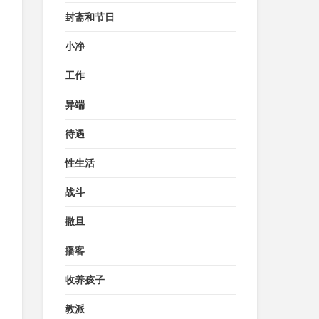
封斋和节日
小净
工作
异端
待遇
性生活
战斗
撒旦
播客
收养孩子
教派