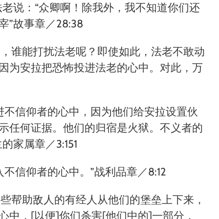
法老说：
“
众卿啊！除我外，我不知道你们还
宰
”
故事章／28:38
想，谁能打扰法老呢？即使如此，法老不敢动
因为安拉把恐怖投进法老的心中。对此，万
进不信仰者的心中，因为他们给安拉设置伙
示任何证据。他们的归宿是火狱。不义者的
的家属章／3:151
入不信仰者的心中。
”
战利品章／8:12
那些帮助敌人的有经人从他们的堡垒上下来，
心中，
[
以便
]
你们杀害
[
他们中的
]
一部分，