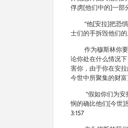
俘虏
[
他们中的
]
一部
“他
[
安拉
]
把恐
士们的手拆毁他们的
作为穆斯林你
论你处在什么情况下
害你，由于你在安拉
今世中所聚集的财富
“假如你们为安
悯的确比他们
[
今世
]
3:157