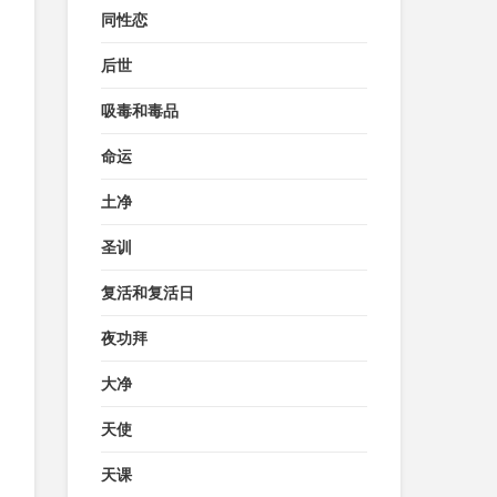
同性恋
后世
吸毒和毒品
命运
土净
圣训
复活和复活日
夜功拜
大净
天使
天课