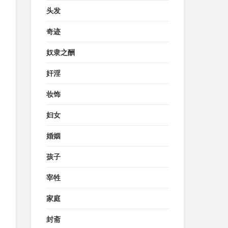
头发
奇迹
奴隶之酬
奸淫
妆饰
妇女
婚姻
孩子
宰牲
家庭
封斋