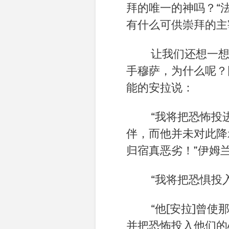
拜的唯一的神吗？“
有什么可供崇拜的主
让我们还想一
手穆萨，为什么呢？
能的安拉说：
“我将把恐怖投
伴，而他并未对此降
归宿真恶劣！
”
伊姆兰
“我将把恐惧投
“他
[
安拉
]
曾使
并把恐怖投入他们的