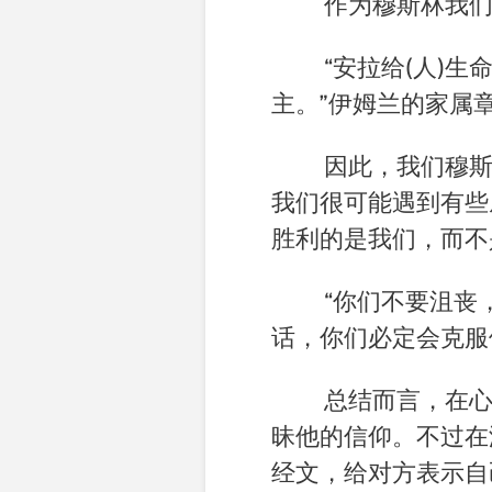
作为穆斯林我
“安拉给
(
人
)
生
主。
”
伊姆兰的家属章／
因此，我们穆
我们很可能遇到有些
胜利的是我们，而不
“你们不要沮丧
话，你们必定会克服
总结而言，在
昧他的信仰。不过在
经文，给对方表示自