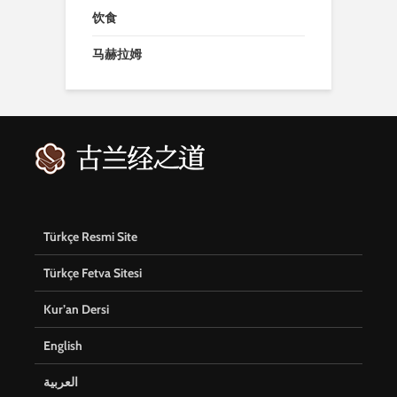
饮食
马赫拉姆
Türkçe Resmi Site
Türkçe Fetva Sitesi
Kur’an Dersi
English
العربية