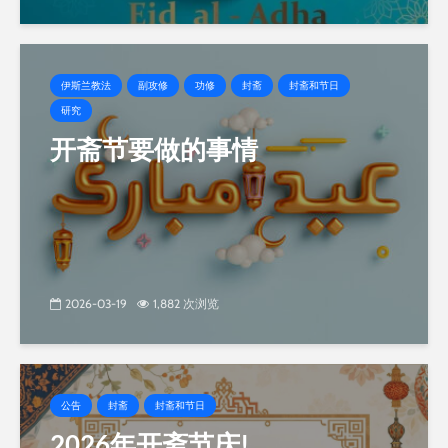
伊斯兰教法
副攻修
功修
封斋
封斋和节日
研究
开斋节要做的事情
2026-03-19
1,882 次浏览
公告
封斋
封斋和节日
2026年开斋节庆!