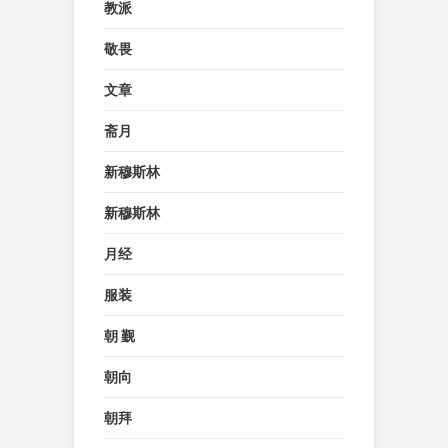
教派
敬畏
文章
斋月
新穆斯林
新穆斯林
月经
服装
朝 觐
朝向
朝拜