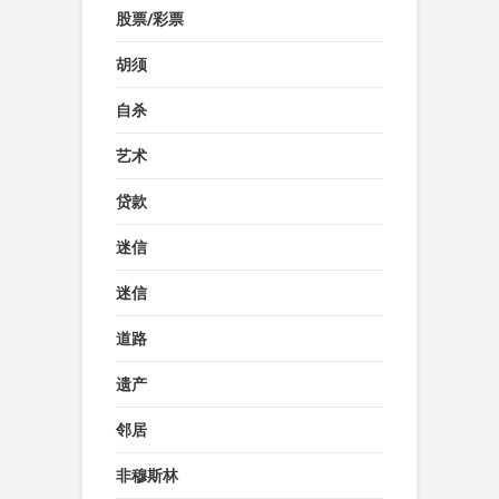
股票/彩票
胡须
自杀
艺术
贷款
迷信
迷信
道路
遗产
邻居
非穆斯林