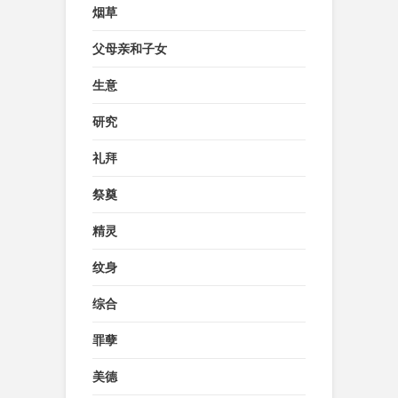
烟草
父母亲和子女
生意
研究
礼拜
祭奠
精灵
纹身
综合
罪孽
美德