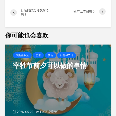
加
载…
行经的妇女可以封斋
谁可以不封斋？
吗？
你可能也会喜欢
伊斯兰教法
公告
其他
封斋和节日
宰牲节前夕可以做的事情
2026-05-22
1,208 次浏览