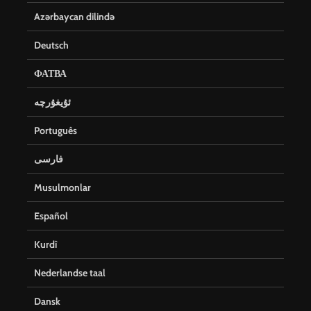
Azərbaycan dilində
Deutsch
ФАТВА
ئۇيغۇرچە
Português
فارسی
Musulmonlar
Español
Kurdî
Nederlandse taal
Dansk