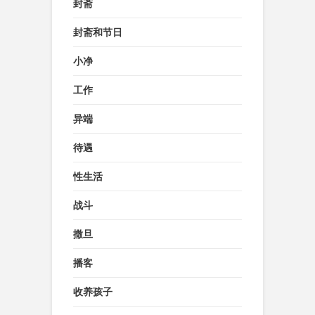
封斋
封斋和节日
小净
工作
异端
待遇
性生活
战斗
撒旦
播客
收养孩子