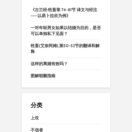
《古兰经·牲畜章 74-81节 译文与经注
—— 以易卜拉欣为例》
一对年轻男女如果以结婚为目的，是否
可以单独私下见面？
牲畜(艾奈阿姆),第50-52节的翻译和解
释
这样的离婚有效吗？
图解朝觐指南
分类
上坟
不信者