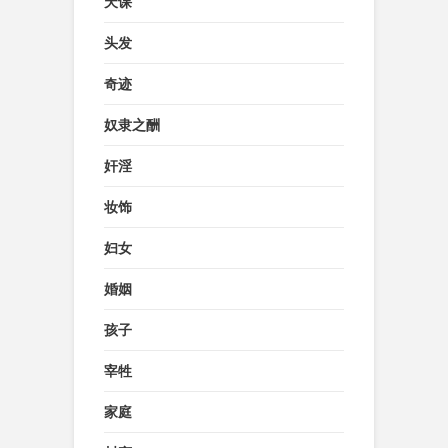
天课
头发
奇迹
奴隶之酬
奸淫
妆饰
妇女
婚姻
孩子
宰牲
家庭