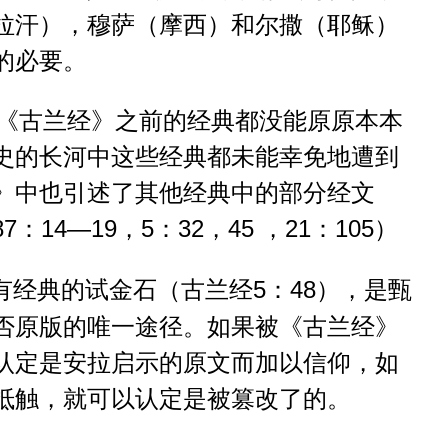
拉汗），穆萨（摩西）和尔撒（耶稣）
的必要。
《古兰经》之前的经典都没能原原本本
史的长河中这些经典都未能幸免地遭到
》中也引述了其他经典中的部分经文
）
87：14—19，5：32，45 ，21：105
有经典的试金石（古兰经
），是甄
5：48
否原版的唯一途径。如果被《古兰经》
认定是安拉启示的原文而加以信仰，如
抵触，就可以认定是被篡改了的。