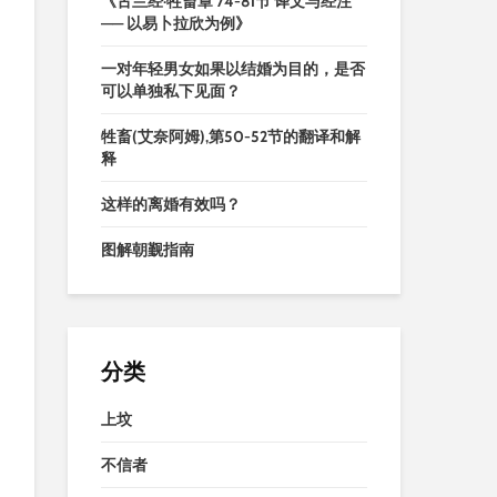
《古兰经·牲畜章 74-81节 译文与经注
—— 以易卜拉欣为例》
一对年轻男女如果以结婚为目的，是否
可以单独私下见面？
牲畜(艾奈阿姆),第50-52节的翻译和解
释
这样的离婚有效吗？
图解朝觐指南
分类
上坟
不信者