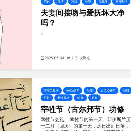
妇女
婚姻
家庭
小净
性生活
新穆斯林
夫妻间接吻与爱抚坏大净
吗？
...
2025-07-04
2,181 次浏览
伊斯兰教法
先知/使者
功修
古兰经研究
圣训
宰牲
新穆斯林
朝 觐
研究
宰牲节（古尔邦节）功修
宰牲节会礼 宰牲节的第一天，即伊斯兰历
十二月（回历）的第十天，从日出到日落，