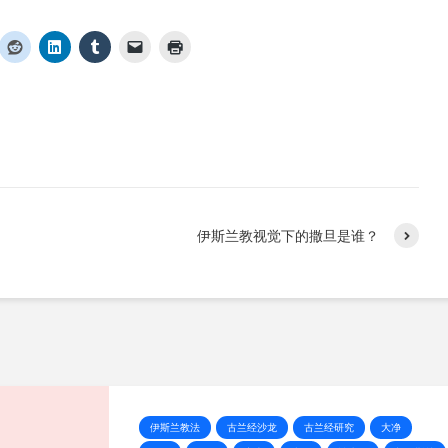
伊斯兰教视觉下的撒旦是谁？
伊斯兰教法
古兰经沙龙
古兰经研究
大净