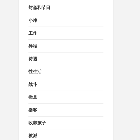
封斋和节日
小净
工作
异端
待遇
性生活
战斗
撒旦
播客
收养孩子
教派