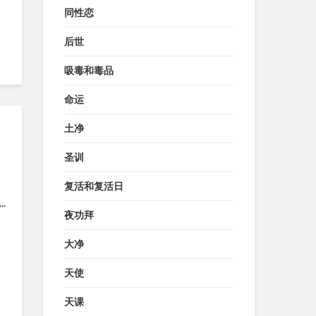
同性恋
后世
吸毒和毒品
命运
土净
？
圣训
复活和复活日
.
夜功拜
大净
天使
天课