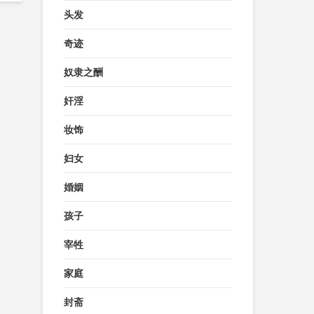
头发
奇迹
奴隶之酬
奸淫
妆饰
妇女
婚姻
孩子
宰牲
家庭
封斋