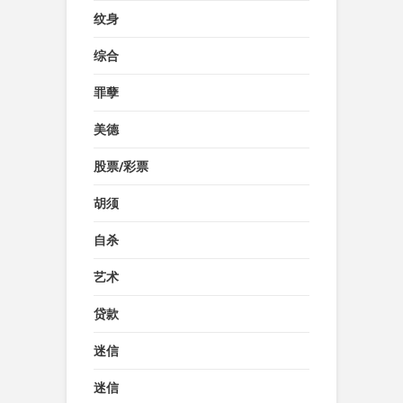
纹身
综合
罪孽
美德
股票/彩票
胡须
自杀
艺术
贷款
迷信
迷信