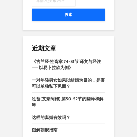
搜索
近期文章
《古兰经·牲畜章 74-81节 译文与经注
—— 以易卜拉欣为例》
一对年轻男女如果以结婚为目的，是否
可以单独私下见面？
牲畜(艾奈阿姆),第50-52节的翻译和解
释
这样的离婚有效吗？
图解朝觐指南