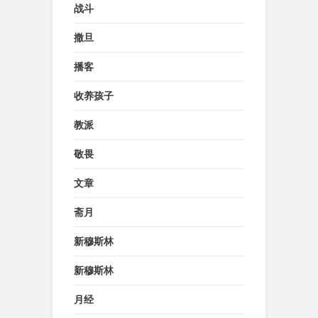
战斗
撒旦
播客
收养孩子
教派
敬畏
文章
斋月
新穆斯林
新穆斯林
月经