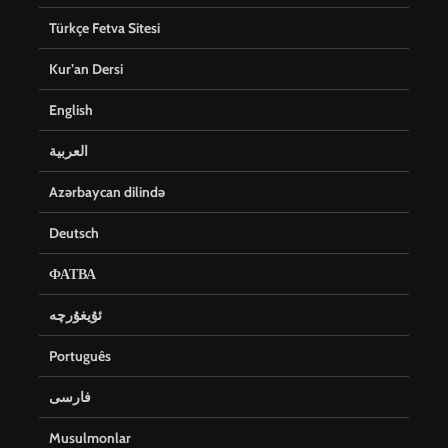
Türkçe Fetva Sitesi
Kur’an Dersi
English
العربية
Azərbaycan dilində
Deutsch
ФАТВА
ئۇيغۇرچە
Português
فارسی
Musulmonlar