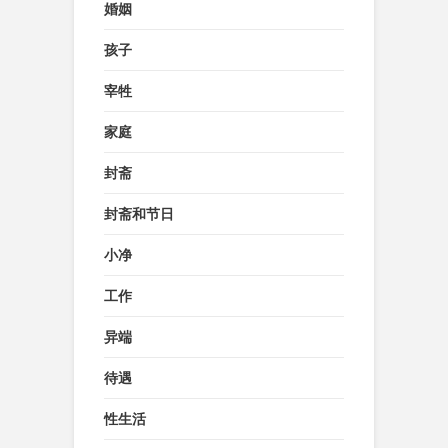
婚姻
孩子
宰牲
家庭
封斋
封斋和节日
小净
工作
异端
待遇
性生活