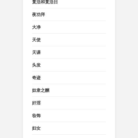
复活和复活日
夜功拜
大净
天使
天课
头发
奇迹
奴隶之酬
奸淫
妆饰
妇女