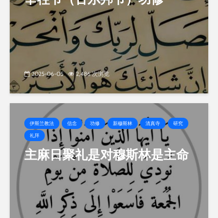
2025-06-05
2,486 次浏览
伊斯兰教法
信念
功修
新穆斯林
清真寺
研究
礼拜
主麻日聚礼是对穆斯林是主命