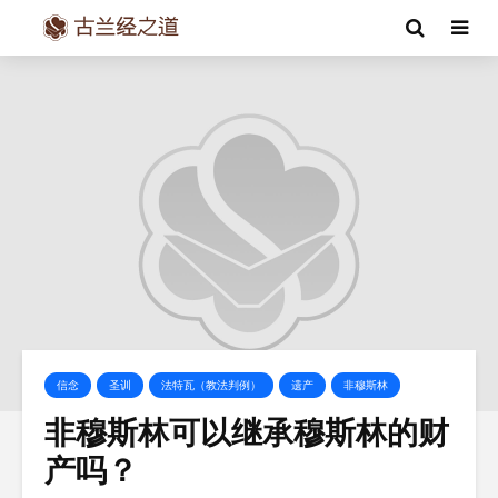
信念
圣训
法特瓦（教法判例）
遗产
非穆斯林
非穆斯林可以继承穆斯林的财
产吗？