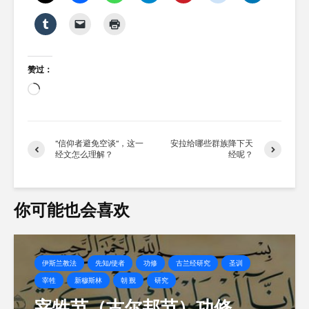
赞过：
正
在
加
载…
“信仰者避免空谈“，这一
安拉给哪些群族降下天
经文怎么理解？
经呢？
你可能也会喜欢
伊斯兰教法
先知/使者
功修
古兰经研究
圣训
宰牲
新穆斯林
朝 觐
研究
宰牲节（古尔邦节）功修