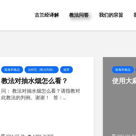
古兰经译解
教法问答
我们的宗旨
吸毒和毒品
法特瓦（教法判例）
烟草
吸毒和毒品
教法对抽水烟怎么看？
使用大
问： 教法对抽水烟怎么看？请指教对
此教法的判例。谢谢！ 答：...
2014-07-29
4,996 次浏览
2012-04-30