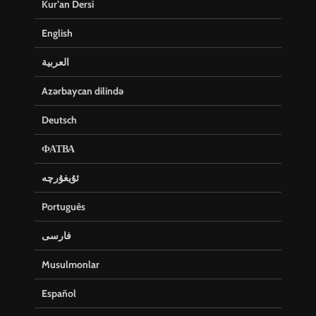
Kur’an Dersi
English
العربية
Azərbaycan dilində
Deutsch
ФАТВА
ئۇيغۇرچە
Português
فارسی
Musulmonlar
Español