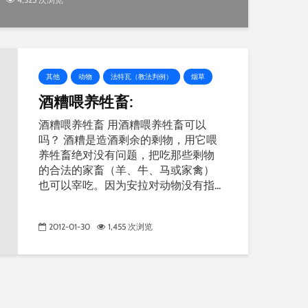
其他
动物
法特瓦（教法判例）
烟草
酒糟喂养牲畜:
酒糟喂养牲畜 用酒糟喂养牲畜可以
吗？ 酒糟是造酒剩余的剩物，用它喂
养牲畜绝对没有问题，把吃那些剩物
的合法的家畜（羊、牛、马或家禽）
也可以宰吃。因为安拉对动物没有指...
2012-01-30
1,455 次浏览