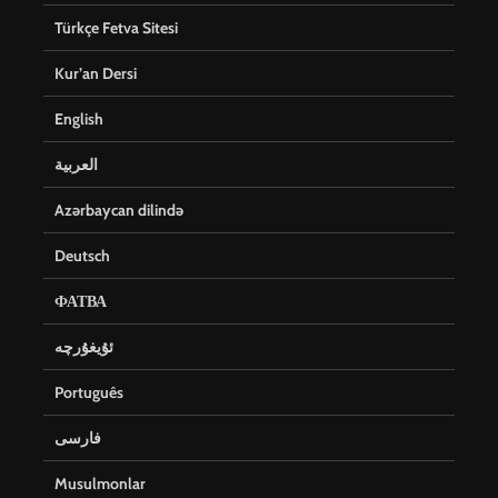
Türkçe Fetva Sitesi
Kur’an Dersi
English
العربية
Azərbaycan dilində
Deutsch
ФАТВА
ئۇيغۇرچە
Português
فارسی
Musulmonlar