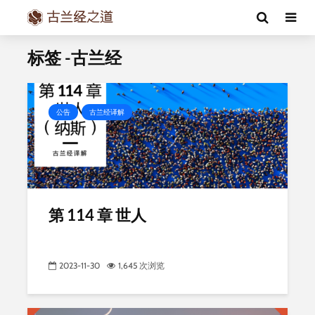
标签 -古兰经
公告
古兰经译解
第 114 章 世人
2023-11-30
1,645 次浏览