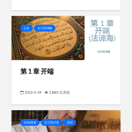
公告
古兰经译解
第 1 章 开端
2023-11-29
2,880 次浏览
先知/使者
古兰经沙龙
圣训