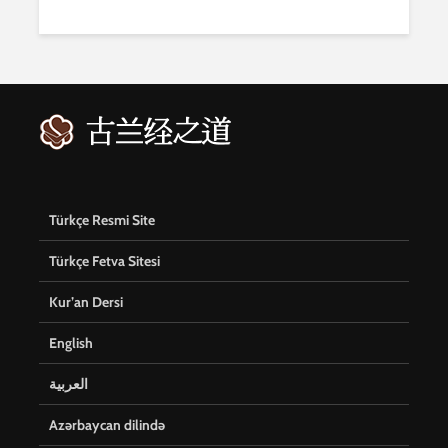
Türkçe Resmi Site
Türkçe Fetva Sitesi
Kur’an Dersi
English
العربية
Azərbaycan dilində