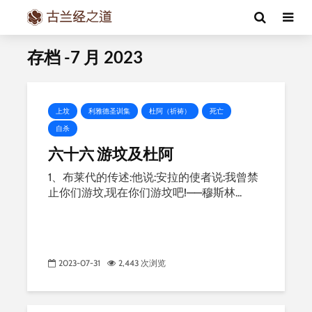
存档 -7 月 2023
上坟
利雅德圣训集
杜阿（祈祷）
死亡
自杀
六十六 游坟及杜阿
1、布莱代的传述:他说:安拉的使者说:我曾禁
止你们游坟,现在你们游坟吧!——穆斯林...
2023-07-31
2,443 次浏览