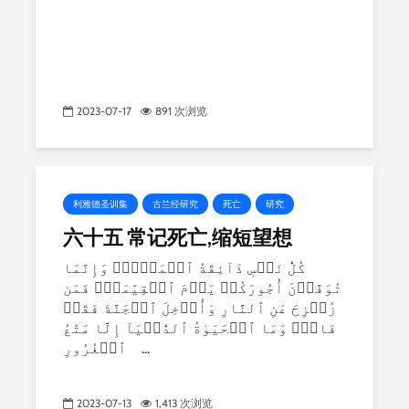
2023-07-17
891 次浏览
利雅德圣训集
古兰经研究
死亡
研究
六十五 常记死亡,缩短望想
كُلُّ نَفۡسٖ ذَآئِقَةُ ٱلۡمَوۡتِۗ وَإِنَّمَا
تُوَفَّوۡنَ أُجُورَكُمۡ يَوۡمَ ٱلۡقِيَٰمَةِۖ فَمَن
زُحۡزِحَ عَنِ ٱلنَّارِ وَأُدۡخِلَ ٱلۡجَنَّةَ فَقَدۡ
فَازَۗ وَمَا ٱلۡحَيَوٰةُ ٱلدُّنۡيَآ إِلَّا مَتَٰعُ
ٱلۡغُرُورِ ...
2023-07-13
1,413 次浏览