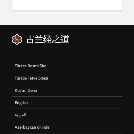
Türkçe Resmi Site
Türkçe Fetva Sitesi
Kur’an Dersi
English
العربية
Azərbaycan dilində