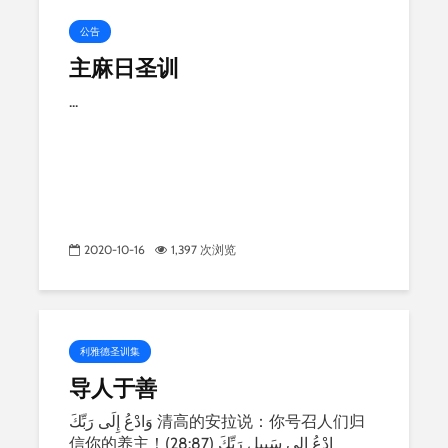
公告
主麻日圣训
...
2020-10-16
1,397 次浏览
利雅德圣训集
导人于善
وَادْعُ إِلَى رَبِّكَ 清高的安拉说：你号召人们归
信你的养主！(28:87) ادْعُ إِلِى سَبِيلِ رَبِّكَ