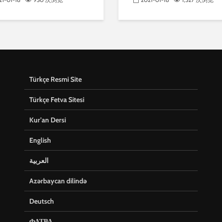
Türkçe Resmi Site
Türkçe Fetva Sitesi
Kur’an Dersi
English
العربية
Azərbaycan dilində
Deutsch
ФАТВА