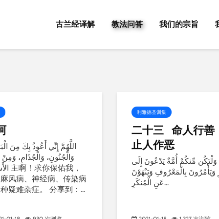
古兰经译解
教法问答
我们的宗旨
利雅德圣训集
阿
二十三 命人行善
止人作恶
اللَّهُمَّ إِنِّي أَعُوذُ بِكَ مِنَ ال،
وَالْجُنُونِ، وَالْجُذَامِ، وَمِنْ 
وَلْتَكُن مِّنكُمْ أُمَّةٌ يَدْعُونَ إِلَى
啊！求你保佑我，
ِ وَيَأْمُرُونَ بِالْمَعْرُوفِ وَيَنْهَوْنَ
患麻风病、神经病、传染病
عَنِ الْمُنكَرِ...
种疑难杂症。 分享到：...
21-01-18
930 次浏览
2021-01-18
1,327 次浏览