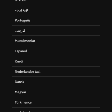
ئۇيغۇرچە
Português
فارسی
Musulmonlar
Español
Kurdî
Nederlandse taal
Dansk
Magyar
Türkmence