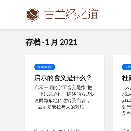
存档 -1 月 2021
古兰经研究
公告
启示的含义是什么？
杜
启示一词的字面含义是指“把
ْبَرَصِ
一个讯息通过非陈述的方式快
سَيِّئِ
速而隐蔽地传达给受启者”。
الأَسْقَامِ 主
启示是安拉与人的对话。...
勿
及各
2021-01-25
703 次浏览
20