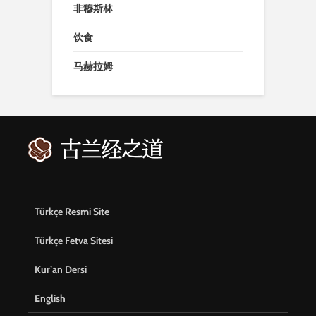
非穆斯林
饮食
马赫拉姆
Türkçe Resmi Site
Türkçe Fetva Sitesi
Kur’an Dersi
English