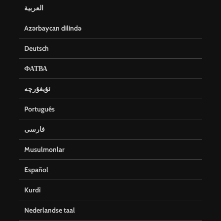
العربية
Azərbaycan dilində
Deutsch
ФАТВА
ئۇيغۇرچە
Português
فارسی
Musulmonlar
Español
Kurdî
Nederlandse taal