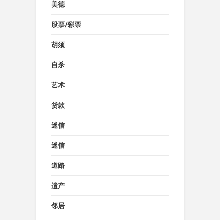
美德
股票/彩票
胡须
自杀
艺术
贷款
迷信
迷信
道路
遗产
邻居