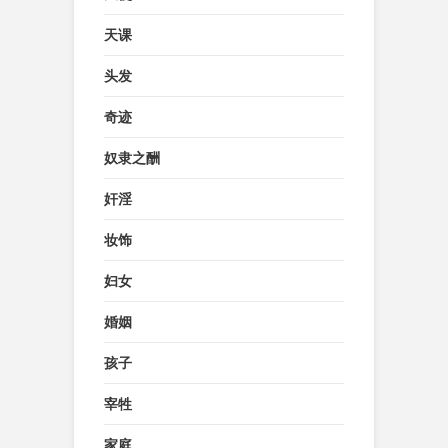
天课
头发
奇迹
奴隶之酬
奸淫
妆饰
妇女
婚姻
孩子
宰牲
家庭