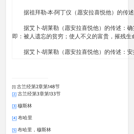
据
祖拜勒
·
本
·
阿丁仪（愿安拉喜悦他）的传述
据
艾卜
·
胡莱勒（愿安拉喜悦他）的传述：确
即：被人遗忘的贫穷；使人不义的富贵，摧残生
据
艾卜
·
胡莱勒（愿安拉喜悦他）的传述：安
古兰经第2章第148节
[1]
古兰经第3章第133节
[2]
穆斯林
[3]
布哈里
[4]
布哈里，穆斯林
[5]