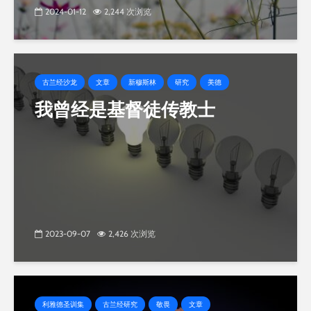
2024-01-12
2,244 次浏览
古兰经沙龙
文章
新穆斯林
研究
美德
我曾经是基督徒传教士
2023-09-07
2,426 次浏览
利雅德圣训集
古兰经研究
敬畏
文章