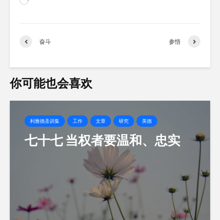
正
在
加
载…
奋斗
参悟
你可能也会喜欢
利雅德圣训集
工作
文章
研究
美德
七十七 当权者要温和、忠实