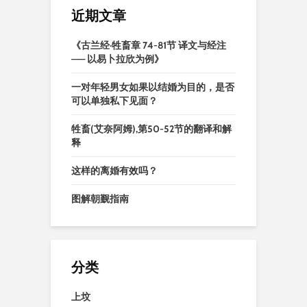
近期文章
《古兰经·牲畜章 74-81节 译文与经注
—— 以易卜拉欣为例》
一对年轻男女如果以结婚为目的，是否
可以单独私下见面？
牲畜(艾奈阿姆),第50-52节的翻译和解
释
这样的离婚有效吗？
图解朝觐指南
分类
上坟