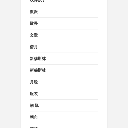
收养孩子
教派
敬畏
文章
斋月
新穆斯林
新穆斯林
月经
服装
朝 觐
朝向