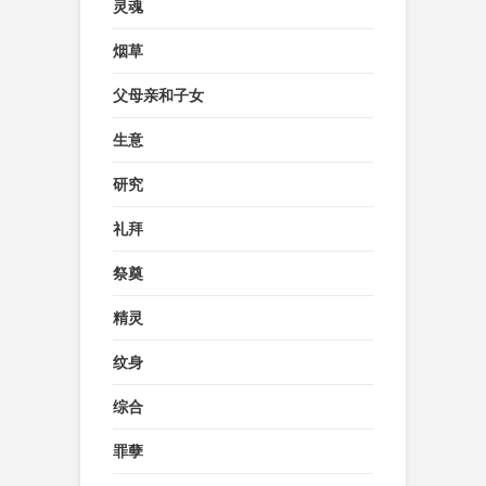
灵魂
烟草
父母亲和子女
生意
研究
礼拜
祭奠
精灵
纹身
综合
罪孽