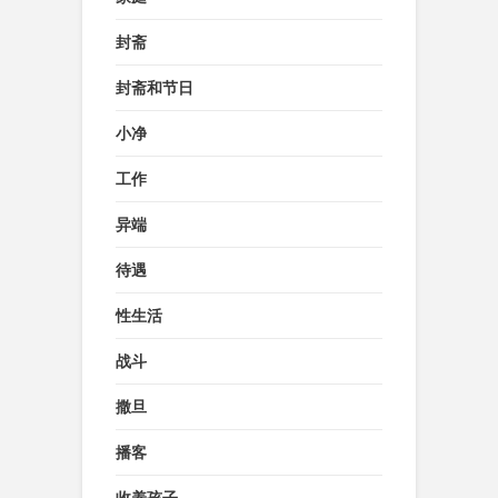
封斋
封斋和节日
小净
工作
异端
待遇
性生活
战斗
撒旦
播客