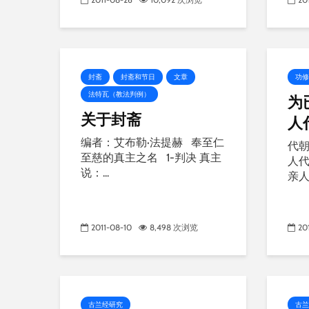
封斋
封斋和节日
文章
功修
法特瓦（教法判例）
为
关于封斋
人
编者：艾布勒·法提赫 奉至仁
代朝
至慈的真主之名 1-判决 真主
人代
说：...
亲人
2011-08-10
8,498 次浏览
20
古兰经研究
古兰