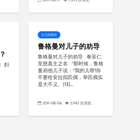
古兰经研究
鲁格曼对儿子的劝导
？
鲁格曼对儿子的劝导 奉至仁
至慈真主之名 “那时候，鲁格
 妇
曼劝他儿子说：“我的儿呀!你
不要给安拉拟匹偶，举匹偶实
是大不义。{13}...
2011-08-06
2,942 次浏览