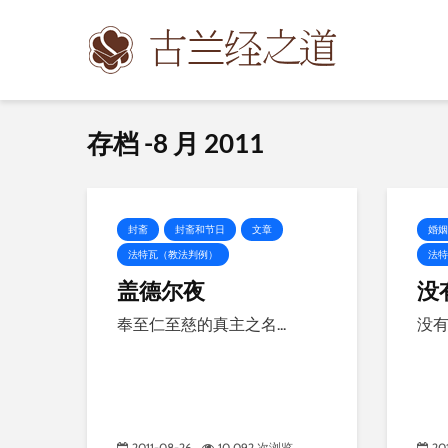
存档 -8 月 2011
封斋
封斋和节日
文章
婚姻
法特瓦（教法判例）
法特
盖德尔夜
没
奉至仁至慈的真主之名...
没有
2011-08-26
10,092 次浏览
20