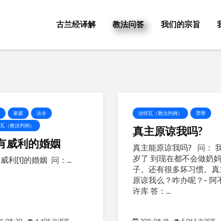
古兰经译解
教法问答
我们的宗旨
家庭
法令
法特瓦（教法判例）
罪孽
瓦（教法判例）
真主原谅我吗?
有威利的婚姻
真主能原谅我吗? 问： 我
岁了 到现在都不会做奶
威利[1]的婚姻 问：...
子。还有很多坏习惯。真
原谅我么？咋办呢？- 阿
许库 答：...
11-08-20
4,405 次浏览
2011-08-19
5,063 次浏览