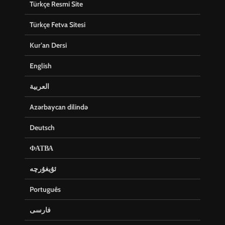
Türkçe Resmi Site
Türkçe Fetva Sitesi
Kur’an Dersi
English
العربية
Azərbaycan dilində
Deutsch
ФАТВА
ئۇيغۇرچە
Português
فارسی