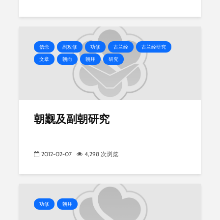
信念
副攻修
功修
古兰经
古兰经研究
文章
朝向
朝拜
研究
朝觐及副朝研究
2012-02-07
4,298 次浏览
功修
朝拜