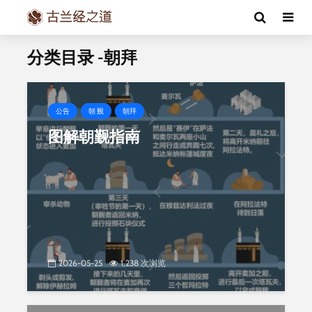
分类目录 -朝拜
公告
朝 觐
朝拜
图解朝觐指南
2026-05-25
1,238 次浏览