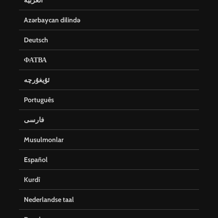
العربية
Azərbaycan dilində
Deutsch
ФАТВА
ئۇيغۇرچە
Português
فارسی
Musulmonlar
Español
Kurdî
Nederlandse taal