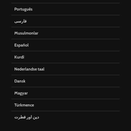
Português
فارسی
Musulmonlar
Español
Kurdî
Nederlandse taal
Dansk
Magyar
Türkmence
دین اور فطرت