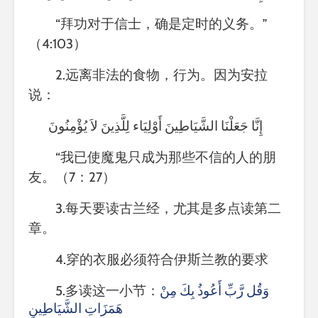
“拜功对于信士，确是定时的义务。”
（
4:103）
2.远离非法的食物，行为。因为安拉
说：
إِنَّا جَعَلْنَا الشَّيَاطِينَ أَوْلِيَاء لِلَّذِينَ لاَ يُؤْمِنُونَ
“我已使魔鬼只成为那些不信的人的朋
友。（7：27）
3.每天要读古兰经，尤其是多点读第二
章。
4.穿的衣服必须符合伊斯兰教的要求
5.多读这一小节：
وَقُل رَّبِّ أَعُوذُ بِكَ مِنْ
هَمَزَاتِ الشَّيَاطِينِ