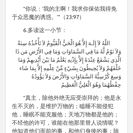
“你说：‘我的主啊！我求你保佑我得免
于众恶魔的诱惑。’”（
23:97）
6.多读这一小节：
اللّهُ لاَ إِلَـهَ إِلاَّ هُوَ الْحَيُّ الْقَيُّومُ لاَ تَأْخُذُهُ سِنَةٌ
وَلاَ نَوْمٌ لَّهُ مَا فِي السَّمَاوَاتِ وَمَا فِي الأَرْضِ مَن ذَا
الَّذِي يَشْفَعُ عِنْدَهُ إِلاَّ بِإِذْنِهِ يَعْلَمُ مَا بَيْنَ أَيْدِيهِمْ وَمَا
خَلْفَهُمْ وَلاَ يُحِيطُونَ بِشَيْءٍ مِّنْ عِلْمِهِ إِلاَّ بِمَا شَاء
وَسِعَ كُرْسِيُّهُ السَّمَاوَاتِ وَالأَرْضَ وَلاَ يَؤُودُهُ
حِفْظُهُمَا وَهُوَ الْعَلِيُّ الْعَظِيمُ
“真主，除他外绝无应受崇拜的；他是永
生不灭的，是维护万物的；瞌睡不能侵犯
他，睡眠不能克服他；天地万物都是他的；
不经他的许可，谁能在他那里替人说情呢？
他知道他们面前的事，和他们身後的事；除