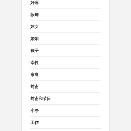
奸淫
妆饰
妇女
婚姻
孩子
宰牲
家庭
封斋
封斋和节日
小净
工作