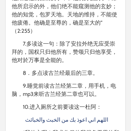
他所启示的外，他们绝不能窥测他的玄妙；
他的知觉，包罗天地。天地的维持，不能使
他疲倦。他确是至尊的，确是至大的”
（
2:255）
7.多读这一句：除了安拉外绝无应受崇
拜的，国权只归他所有，赞颂只归他享受，
他对於万事是全能的。
8．多点读古兰经最后的三章。
9.睡觉前读古兰经第二章，用手机，电
脑，mp3来听古兰经第二章也可以。
10.
进入厕所之前要读这一杜阿：
اللهم اني اعوذ بك
من
الخبث
والخبائث