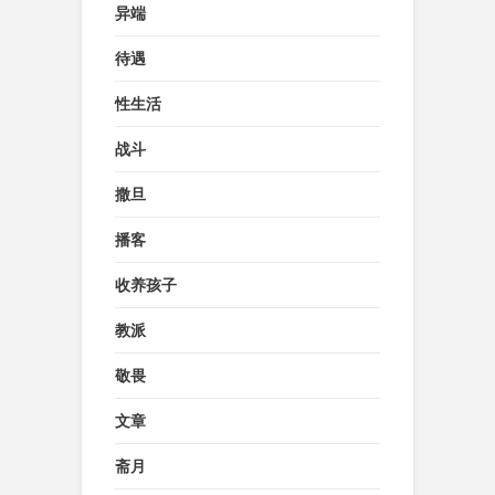
异端
待遇
性生活
战斗
撒旦
播客
收养孩子
教派
敬畏
文章
斋月