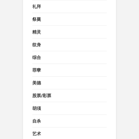
礼拜
祭奠
精灵
纹身
综合
罪孽
美德
股票/彩票
胡须
自杀
艺术