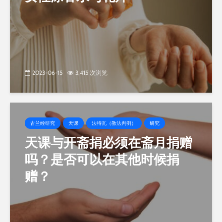
2023-06-15
3,415 次浏览
古兰经研究
天课
法特瓦（教法判例）
研究
天课与开斋捐必须在斋月捐赠
吗？是否可以在其他时候捐
赠？