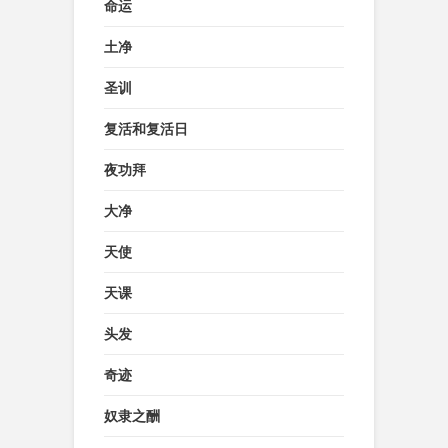
命运
土净
圣训
复活和复活日
夜功拜
大净
天使
天课
头发
奇迹
奴隶之酬