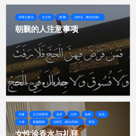
伊斯兰教法
古兰经
朝 觐
法特瓦（教法判例）
朝觐的人注意事项
2024-06-13
3,309 次浏览
功修
古兰经研究
圣训
大净
妆饰
妇女
小净
新穆斯林
法特瓦（教法判例）
研究
女性涂香水与礼拜