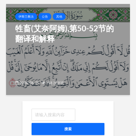
伊斯兰教法
公告
其他
牲畜(艾奈阿姆),第50-52节的
翻译和解释
2026-06-21
758 次浏览
搜索