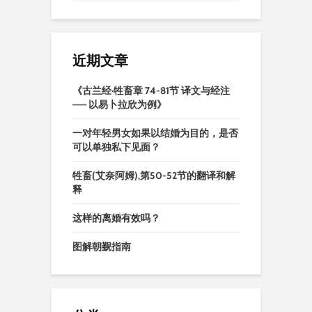
近期文章
《古兰经·牲畜章 74-81节 译文与经注
—— 以易卜拉欣为例》
一对年轻男女如果以结婚为目的，是否
可以单独私下见面？
牲畜(艾奈阿姆),第50-52节的翻译和解
释
这样的离婚有效吗？
图解朝觐指南