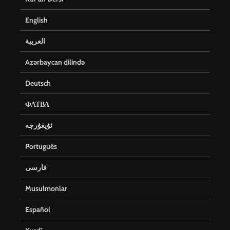
English
العربية
Azərbaycan dilində
Deutsch
ФАТВА
ئۇيغۇرچە
Português
فارسی
Musulmonlar
Español