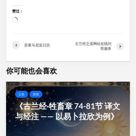
赞过：
正
在
加
载…
古兰经之道网站在线问
苏莱马尼亚日历
答服务
你可能也会喜欢
公告
其他
《古兰经·牲畜章 74-81节 译文
与经注 —— 以易卜拉欣为例》