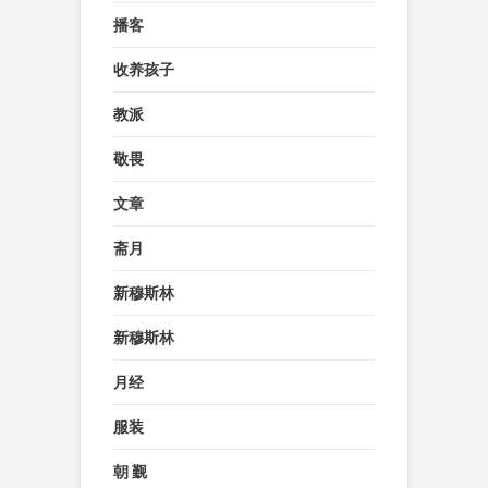
播客
收养孩子
教派
敬畏
文章
斋月
新穆斯林
新穆斯林
月经
服装
朝 觐