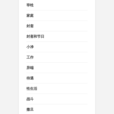
宰牲
家庭
封斋
封斋和节日
小净
工作
异端
待遇
性生活
战斗
撒旦