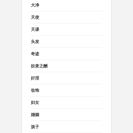
大净
天使
天课
头发
奇迹
奴隶之酬
奸淫
妆饰
妇女
婚姻
孩子