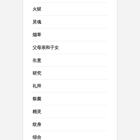
火狱
灵魂
烟草
父母亲和子女
生意
研究
礼拜
祭奠
精灵
纹身
综合