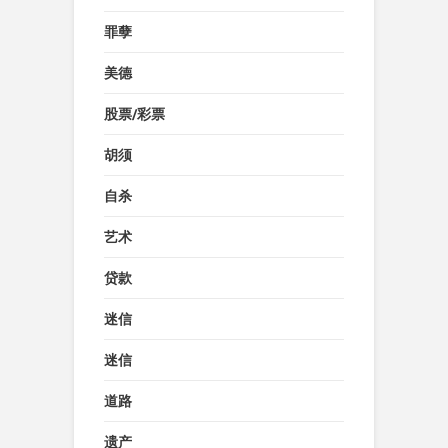
罪孽
美德
股票/彩票
胡须
自杀
艺术
贷款
迷信
迷信
道路
遗产