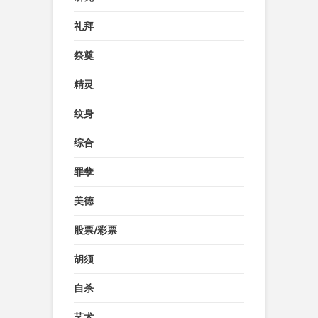
礼拜
祭奠
精灵
纹身
综合
罪孽
美德
股票/彩票
胡须
自杀
艺术