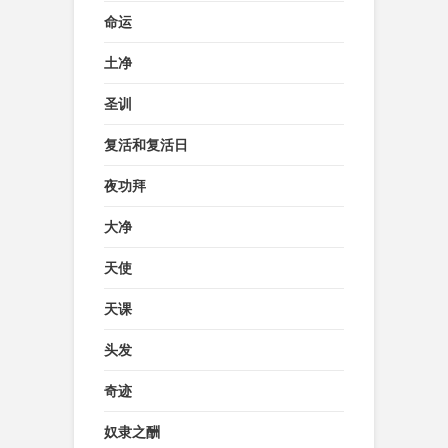
命运
土净
圣训
复活和复活日
夜功拜
大净
天使
天课
头发
奇迹
奴隶之酬