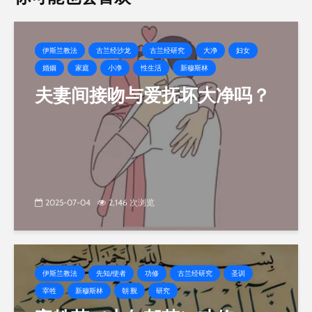
伊斯兰教法
古兰经沙龙
古兰经研究
大净
妇女
婚姻
家庭
小净
性生活
新穆斯林
夫妻间接吻与爱抚坏大净吗？
2025-07-04
2,146 次浏览
伊斯兰教法
先知/使者
功修
古兰经研究
圣训
宰牲
新穆斯林
朝 觐
研究