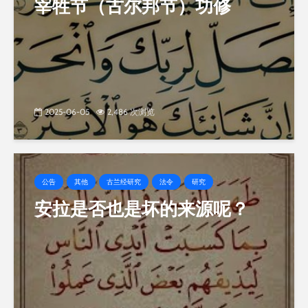
宰牲节（古尔邦节）功修
2025-06-05
2,486 次浏览
公告
其他
古兰经研究
法令
研究
安拉是否也是坏的来源呢？