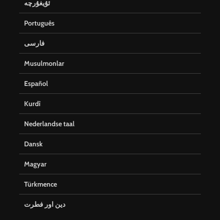
ئۇيغۇرچە
Português
فارسی
Musulmonlar
Español
Kurdî
Nederlandse taal
Dansk
Magyar
Türkmence
دین اور فطرت