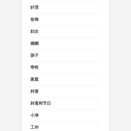
奸淫
妆饰
妇女
婚姻
孩子
宰牲
家庭
封斋
封斋和节日
小净
工作