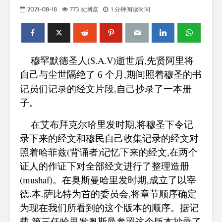
2021-08-18
773 次浏览
1 分钟阅读时间
穆罕默德圣人(S.A.V)逝世后,先贤阿里将
自己与尘世隔绝了
个月,期间照着穆圣的书
6
记员们记录的经文片段,自己抄录了一本册
子。
在艾布拜克尔哈里发时期,将穆圣下令记
录下来的经文和穆民自己收集记录的经文对
照着哈菲兹(背诵者)记忆下来的经文,在两个
证人的作证下对全部经文进行了整理造册
(mushaf)。在奥斯曼哈里发时期,成立了以宰
德.本.萨比特为首的委员会,将章节顺序确定
为现在我们所看到的这个版本的顺序。据记
载,第三任哈里发奥斯曼参照这个版本抄录了