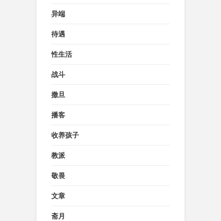
异端
待遇
性生活
战斗
撒旦
播客
收养孩子
教派
敬畏
文章
斋月