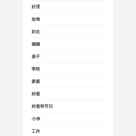
奸淫
妆饰
妇女
婚姻
孩子
宰牲
家庭
封斋
封斋和节日
小净
工作