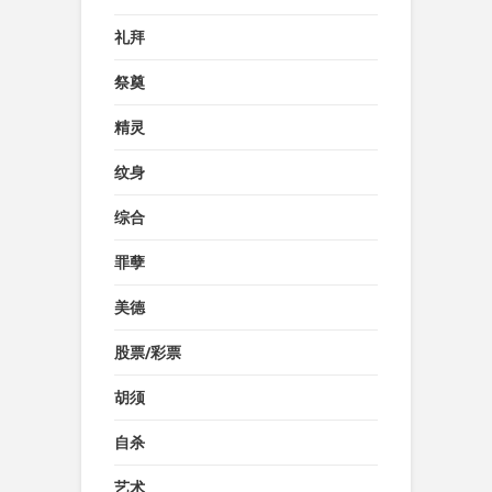
礼拜
祭奠
精灵
纹身
综合
罪孽
美德
股票/彩票
胡须
自杀
艺术