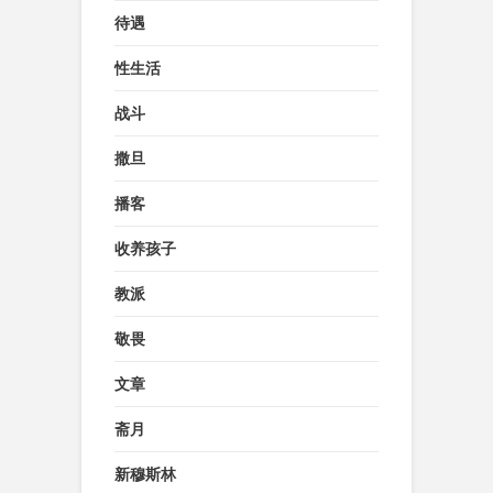
待遇
性生活
战斗
撒旦
播客
收养孩子
教派
敬畏
文章
斋月
新穆斯林