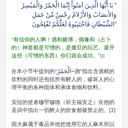
" يَا أَيُّهَا الَّذِينَ آمَنُواْ إِنَّمَا الْخَمْرُ وَالْمَيْسِرُ
وَالأَنصَابُ وَالأَزْلاَمُ رِجْسٌ مِّنْ عَمَلِ
الشَّيْطَانِ فَاجْتَنِبُوهُ لَعَلَّكُمْ تُفْلِحُونَ
"
“
有信仰的人啊！酒和赌博，偶像和（占卜
的）神签都是可憎的，是撒旦的玩艺。避开
这些（可憎的东西）你们就会成功。
”
[1]
الْخَمْرُ
–
在本小节中提到的“
酒”指出含酒精的
饮料的同时还包括所有醉人的，破坏人的心
理平衡的各种固体和液体食物和饮料。
安拉的使者穆罕穆德（祈主福安之）在他的
圣训中指出一切醉人的饮食都被禁止的。
[2]
因大麻属于毒品并他把使用它的人麻木所以