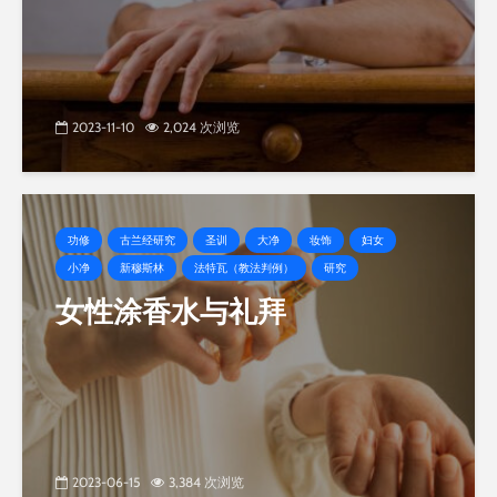
2023-11-10
2,024 次浏览
功修
古兰经研究
圣训
大净
妆饰
妇女
小净
新穆斯林
法特瓦（教法判例）
研究
女性涂香水与礼拜
2023-06-15
3,384 次浏览