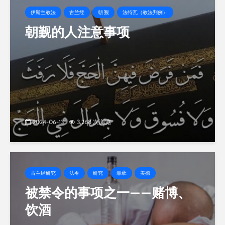
伊斯兰教法
古兰经
朝 觐
法特瓦（教法判例）
朝觐的人注意事项
2024-06-13
3,268 次浏览
古兰经研究
法令
研究
罪孽
美德
被禁令的事项之一——赌博、
饮酒