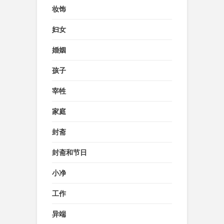
妆饰
妇女
婚姻
孩子
宰牲
家庭
封斋
封斋和节日
小净
工作
异端