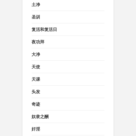
土净
圣训
复活和复活日
夜功拜
大净
天使
天课
头发
奇迹
奴隶之酬
奸淫