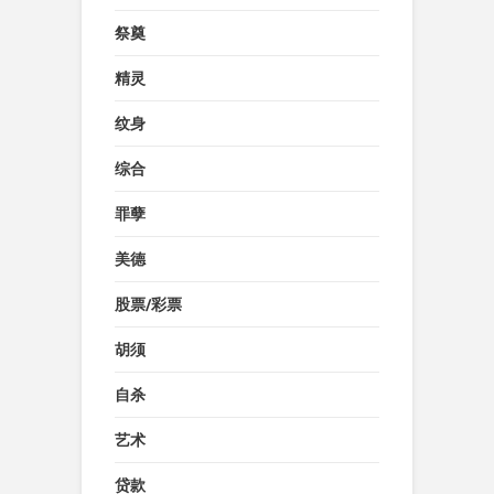
祭奠
精灵
纹身
综合
罪孽
美德
股票/彩票
胡须
自杀
艺术
贷款