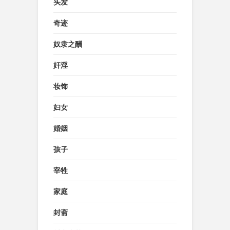
头发
奇迹
奴隶之酬
奸淫
妆饰
妇女
婚姻
孩子
宰牲
家庭
封斋