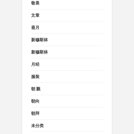
敬畏
文章
斋月
新穆斯林
新穆斯林
月经
服装
朝 觐
朝向
朝拜
未分类