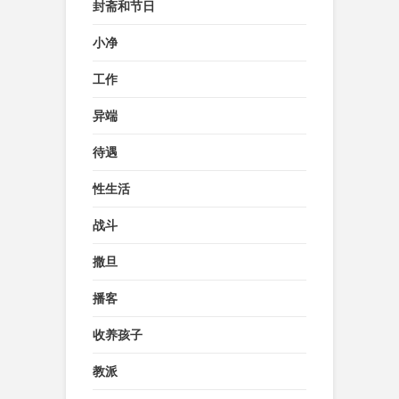
封斋和节日
小净
工作
异端
待遇
性生活
战斗
撒旦
播客
收养孩子
教派