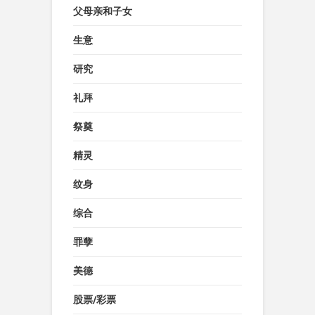
父母亲和子女
生意
研究
礼拜
祭奠
精灵
纹身
综合
罪孽
美德
股票/彩票