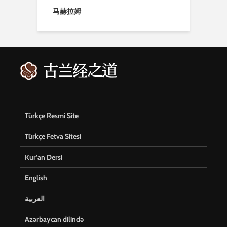
马赫拉姆
Türkçe Resmi Site
Türkçe Fetva Sitesi
Kur’an Dersi
English
العربية
Azərbaycan dilində