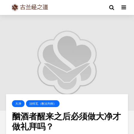
大净
法特瓦（教法判例）
酗酒者醒来之后必须做大净才
做礼拜吗？