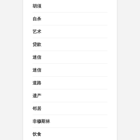
胡须
自杀
艺术
贷款
迷信
迷信
道路
遗产
邻居
非穆斯林
饮食