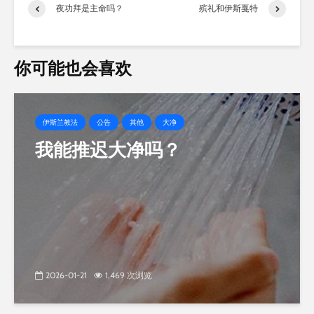
载…
夜功拜是主命吗？
殡礼和伊斯戛特
你可能也会喜欢
伊斯兰教法
公告
其他
大净
我能推迟大净吗？
2026-01-21
1,469 次浏览