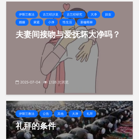
伊斯兰教法
古兰经沙龙
古兰经研究
大净
妇女
婚姻
家庭
小净
性生活
新穆斯林
夫妻间接吻与爱抚坏大净吗？
2025-07-04
2,128 次浏览
伊斯兰教法
公告
其他
大净
礼拜
礼拜的条件