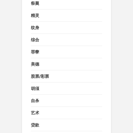
祭奠
精灵
纹身
综合
罪孽
美德
股票/彩票
胡须
自杀
艺术
贷款