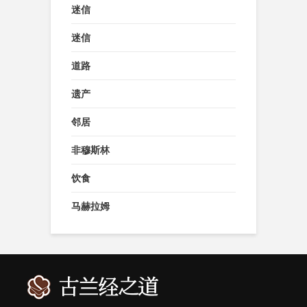
迷信
迷信
道路
遗产
邻居
非穆斯林
饮食
马赫拉姆