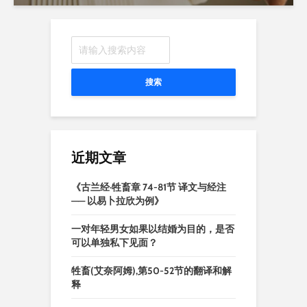
搜索
近期文章
《古兰经·牲畜章 74-81节 译文与经注
—— 以易卜拉欣为例》
一对年轻男女如果以结婚为目的，是否
可以单独私下见面？
牲畜(艾奈阿姆),第50-52节的翻译和解
释