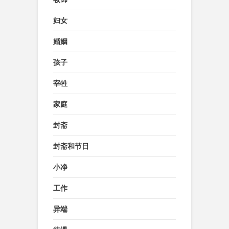
妇女
婚姻
孩子
宰牲
家庭
封斋
封斋和节日
小净
工作
异端