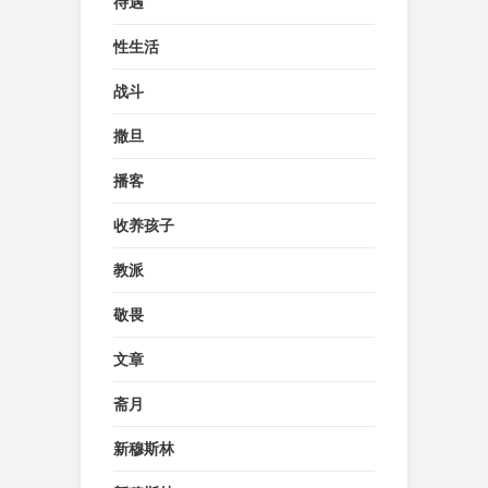
待遇
性生活
战斗
撒旦
播客
收养孩子
教派
敬畏
文章
斋月
新穆斯林