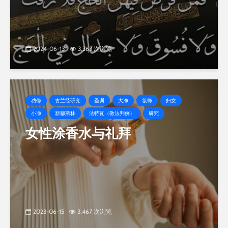
2024-06-13
3,363 次浏览
功修
古兰经研究
圣训
大净
妆饰
妇女
小净
新穆斯林
法特瓦（教法判例）
研究
女性涂香水与礼拜
2023-06-15
3,467 次浏览