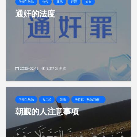
伊斯兰教法
公告
其他
奸淫
妇女
通奸的法度
2025-02-18
2,217 次浏览
伊斯兰教法
古兰经
朝 觐
法特瓦（教法判例）
朝觐的人注意事项