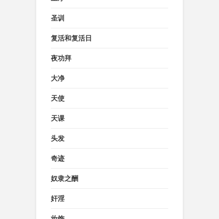
圣训
复活和复活日
夜功拜
大净
天使
天课
头发
奇迹
奴隶之酬
奸淫
妆饰