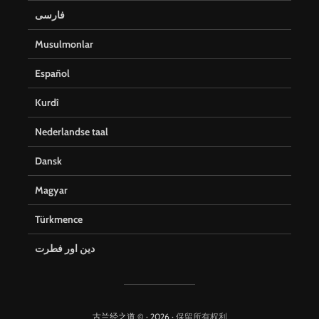
فارسی
Musulmonlar
Español
Kurdî
Nederlandse taal
Dansk
Magyar
Türkmence
دین اور فطرت
古兰经之道 © · 2026 ·
保留所有权利