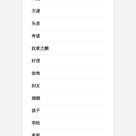
天课
头发
奇迹
奴隶之酬
奸淫
妆饰
妇女
婚姻
孩子
宰牲
家庭