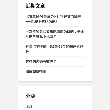
近期文章
《古兰经·牲畜章 74-81节 译文与经注
—— 以易卜拉欣为例》
一对年轻男女如果以结婚为目的，是否
可以单独私下见面？
牲畜(艾奈阿姆),第50-52节的翻译和解
释
这样的离婚有效吗？
图解朝觐指南
分类
上坟