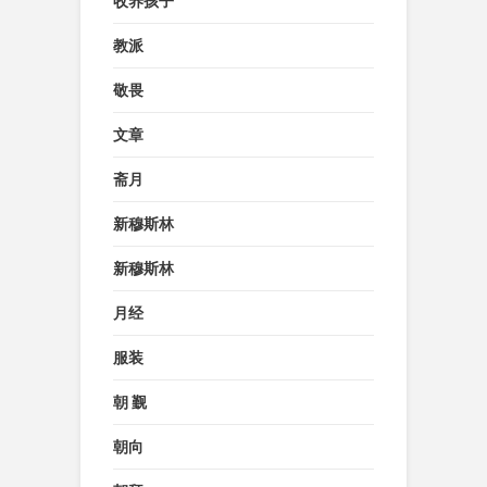
收养孩子
教派
敬畏
文章
斋月
新穆斯林
新穆斯林
月经
服装
朝 觐
朝向