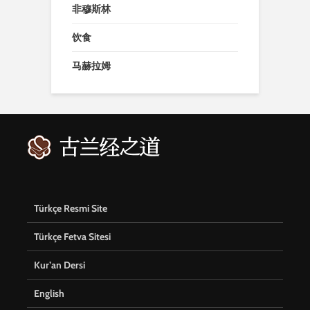
非穆斯林
饮食
马赫拉姆
Türkçe Resmi Site
Türkçe Fetva Sitesi
Kur’an Dersi
English