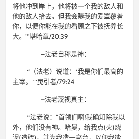
将他冲到岸上，他将被一个我的敌人和
他的敌人拾去。但我会睫我的爱罩覆着
你，以便你能在我的看顾之下被抚养长
’
/20:39
大。
”塔哈章
–
法老自称是神：
“（法老）说道：‘我是你们最高的
/79:24
主宰。’”曳引者
–
法老蔑视真主：
“
!
“法老说：
首领们啊
我确知除我以
(
)
外，他们没有神。哈曼，给我点
火
烧
(
)
泥
造砖
，并为我造一高台，以便我能