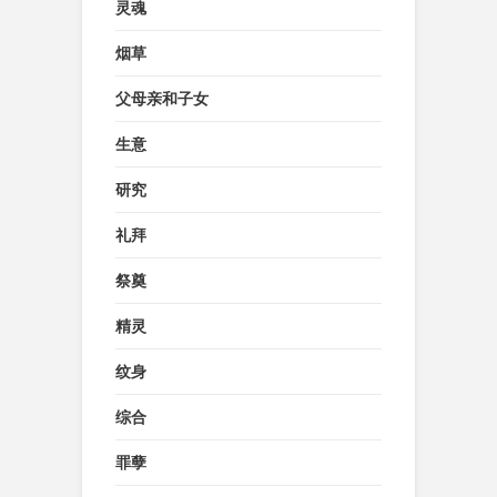
灵魂
烟草
父母亲和子女
生意
研究
礼拜
祭奠
精灵
纹身
综合
罪孽