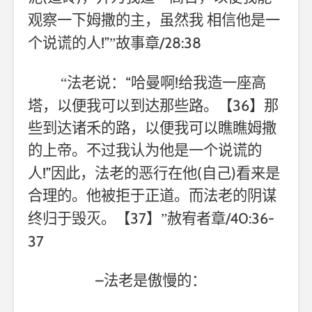
观察一下姆撒的主，虽然我
相信他是一
!”
/28:38
个说谎的人
”故事章
“
!
“法老说：
哈曼啊
给我造一座高
36
塔，以便我可以到达那些路。【
】那
些到达诸禾的路，以便我可以瞧瞧姆撒
的上帝。不过我认为他是一个说谎的
!”
(
)
人
因此，法老的恶行在他
自己
看来是
合理的。他被拒于正道。而法老的阴谋
37
/40:36-
终归于毁灭。【
】”赦宥者章
37
–
法老是傲慢的：