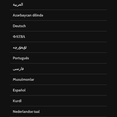
العربية
Azərbaycan dilində
Deutsch
ФАТВА
ئۇيغۇرچە
Português
فارسی
Musulmonlar
Español
Kurdî
Nederlandse taal