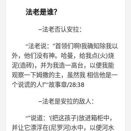
法老是谁？
–
法老否认安拉：
“
!
“法老说：
首领们啊
我确知除我以
(
)
外，他们没有神。哈曼，给我点
火
烧
(
)
泥
造砖
，并为我造一高台，以便我能
观察一下姆撒的主，虽然我
相信他是一
!”
/28:38
个说谎的人
”故事章
–
法老是安拉的敌人：
“
‘(
)
“
说道：
把这孩子
放进箱柜中，
(
)
并让它漂浮在
尼罗河
水中，以便河水