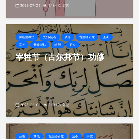
2025-07-04
2,184 次浏览
伊斯兰教法
先知/使者
功修
古兰经研究
圣训
宰牲
新穆斯林
朝 觐
研究
宰牲节（古尔邦节）功修
2025-06-05
2,534 次浏览
公告
其他
古兰经研究
法令
研究