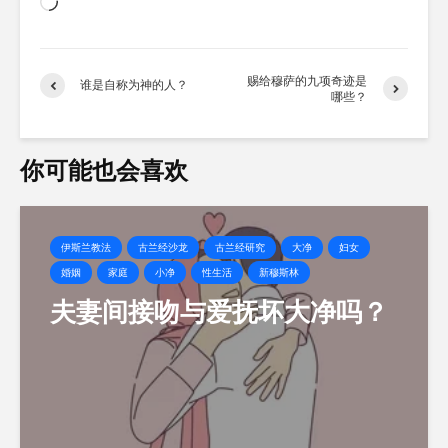
正
在
加
载…
赐给穆萨的九项奇迹是
谁是自称为神的人？
哪些？
你可能也会喜欢
伊斯兰教法
古兰经沙龙
古兰经研究
大净
妇女
婚姻
家庭
小净
性生活
新穆斯林
夫妻间接吻与爱抚坏大净吗？