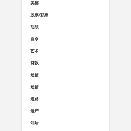
美德
股票/彩票
胡须
自杀
艺术
贷款
迷信
迷信
道路
遗产
邻居