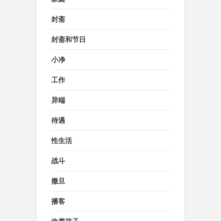
封斋
封斋和节日
小净
工作
异端
待遇
性生活
战斗
撒旦
播客