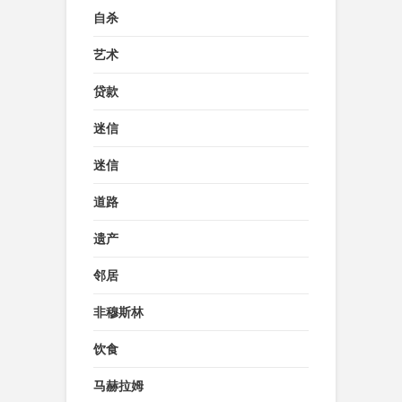
自杀
艺术
贷款
迷信
迷信
道路
遗产
邻居
非穆斯林
饮食
马赫拉姆