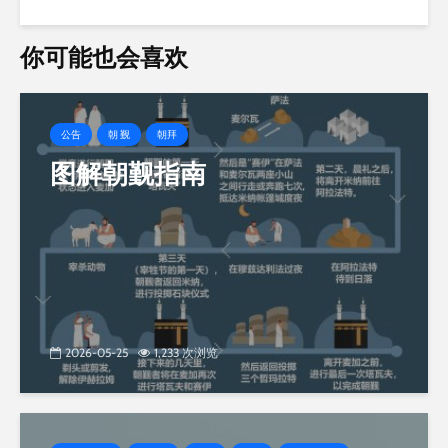
你可能也会喜欢
公告
朝 觐
朝拜
图解朝觐指南
2026-05-25
1,233 次浏览