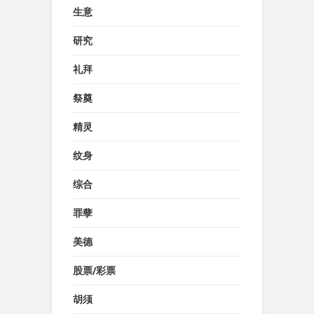
生意
研究
礼拜
祭奠
精灵
纹身
综合
罪孽
美德
股票/彩票
胡须