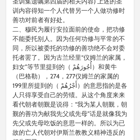
圣训集遗嘱第四届的相关内容) 上述的圣
训内容得知一个人代替另一个人做功修时
善功对前者有好处。
二、穆民为履行安拉面前的使命，把功修
不能委托别人。因为任何功修与平常的不
同，所以被委托的功修的善功绝不会对委
托者罢了。因为古兰经里“仪姆兰的家属，
妇女”等节里提到的（ أُجُورَهُمْ）和
黄牛
，
274
，
277
仪姆兰的家属的
（巴格勒）
199
里所提到的（
أَجْرُهُمْ
）的意思指的是各
人只得享受自己的劳绩。从这个角度来来
看代朝者朝觐是说得：“我为某人朝觐，朝
觐的善功为献我先父或先母”话是就像我为
先父或先母吃饭的意思一样的。
所以为已
故的亡人代朝对伊斯兰教教义精神违反的