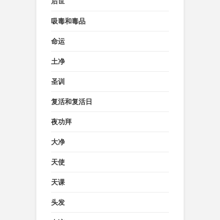
后世
吸毒和毒品
命运
土净
圣训
复活和复活日
夜功拜
大净
天使
天课
头发