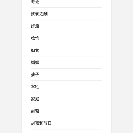
奇迹
奴隶之酬
奸淫
妆饰
妇女
婚姻
孩子
宰牲
家庭
封斋
封斋和节日