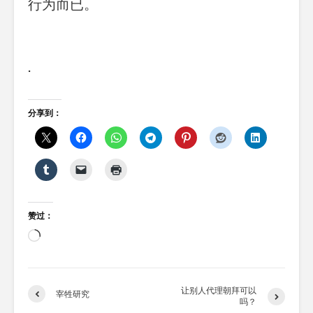
行为而已。
.
分享到：
赞过：
正
在
加
载…
让别人代理朝拜可以
宰牲研究
吗？