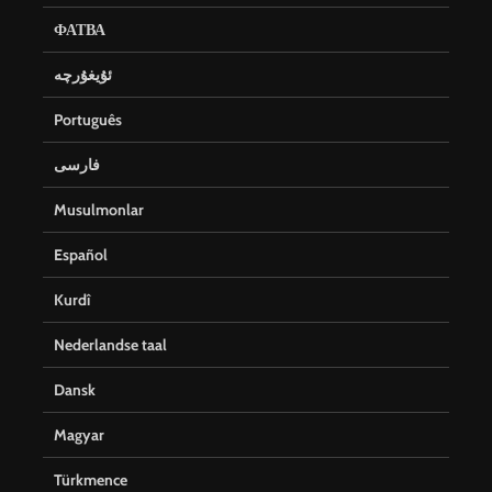
ФАТВА
ئۇيغۇرچە
Português
فارسی
Musulmonlar
Español
Kurdî
Nederlandse taal
Dansk
Magyar
Türkmence