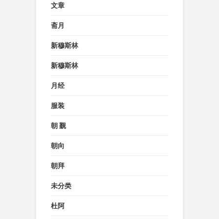
文章
斋月
新穆斯林
新穆斯林
月经
服装
朝 觐
朝向
朝拜
未分类
杜阿