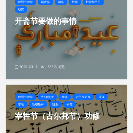
伊斯兰教法
副攻修
功修
封斋
封斋和节日
研究
开斋节要做的事情
2026-03-19
1,852 次浏览
伊斯兰教法
先知/使者
功修
古兰经研究
圣训
宰牲
新穆斯林
朝 觐
研究
宰牲节（古尔邦节）功修