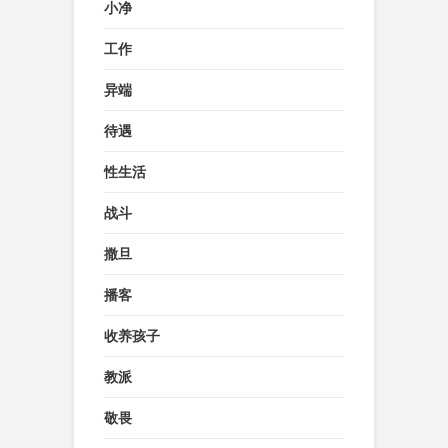
小净
工作
异端
待遇
性生活
战斗
撒旦
播客
收养孩子
教派
敬畏