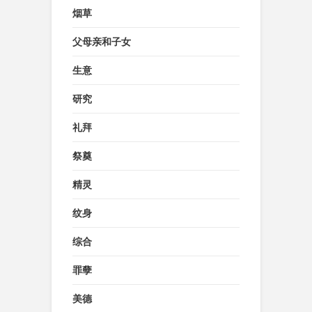
烟草
父母亲和子女
生意
研究
礼拜
祭奠
精灵
纹身
综合
罪孽
美德