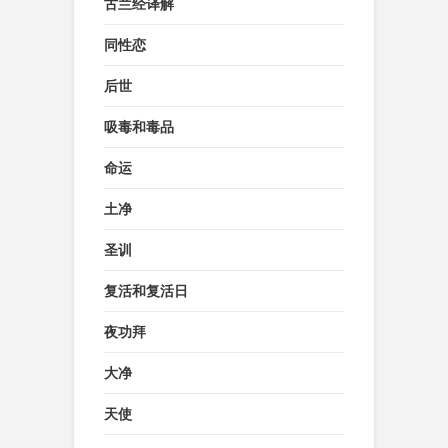
古兰经译解
同性恋
后世
吸毒和毒品
命运
土净
圣训
复活和复活日
夜功拜
大净
天使