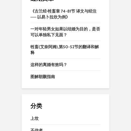
《古兰经·牲畜章 74-81节 译文与经注
—— 以易卜拉欣为例》
一对年轻男女如果以结婚为目的，是否
可以单独私下见面？
牲畜(艾奈阿姆),第50-52节的翻译和解
释
这样的离婚有效吗？
图解朝觐指南
分类
上坟
不信者