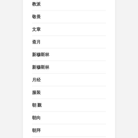
教派
敬畏
文章
斋月
新穆斯林
新穆斯林
月经
服装
朝 觐
朝向
朝拜