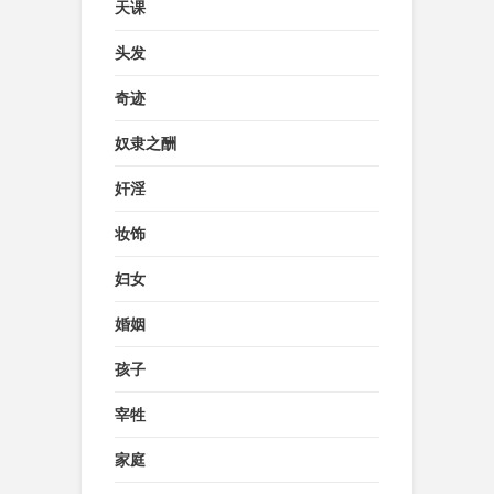
天课
头发
奇迹
奴隶之酬
奸淫
妆饰
妇女
婚姻
孩子
宰牲
家庭