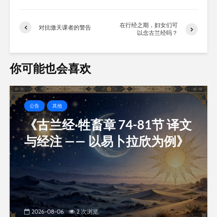
加
载…
在行经之期，妇女们可
对抗缴天课者的警告
以念古兰经吗？
你可能也会喜欢
公告
其他
《古兰经·牲畜章 74-81节 译文
与经注 —— 以易卜拉欣为例》
2026-08-06
2 次浏览