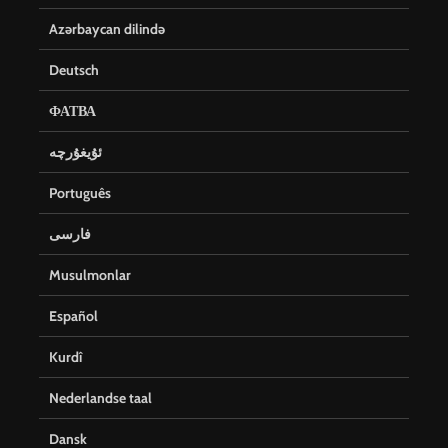
Azərbaycan dilində
Deutsch
ФАТВА
ئۇيغۇرچە
Português
فارسی
Musulmonlar
Español
Kurdî
Nederlandse taal
Dansk