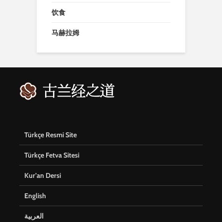
饮食
马赫拉姆
Türkçe Resmi Site
Türkçe Fetva Sitesi
Kur’an Dersi
English
العربية