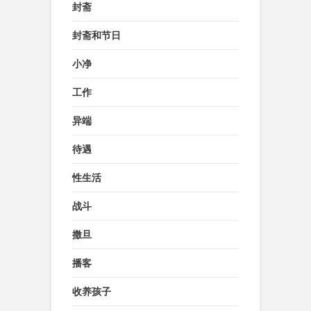
封斋
封斋和节日
小净
工作
异端
待遇
性生活
战斗
撒旦
播客
收养孩子