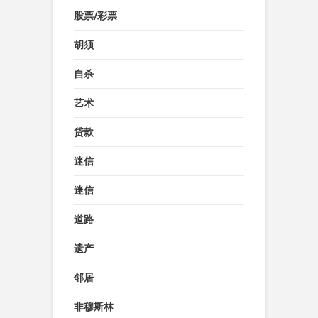
股票/彩票
胡须
自杀
艺术
贷款
迷信
迷信
道路
遗产
邻居
非穆斯林