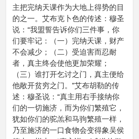
主把完纳天课作为大地上得势的目
的之一。艾布克卜色的传述：穆圣
说：“我盟誓告诉你们三件事，你
们要牢记：（一）完纳天课，财产
不会减少；（二）受迫害而忍耐
者，真主终会使他更加荣耀；
（三）谁打开乞讨之门，真主便给
他敞开贫穷之门。”艾布胡勒的传
述：穆圣说：“真主用右手接纳你
们的一切施济，而为你们繁殖它，
犹如你们的驼羔和马驹繁殖一样，
乃至施济的一口食物会变得象吴侯