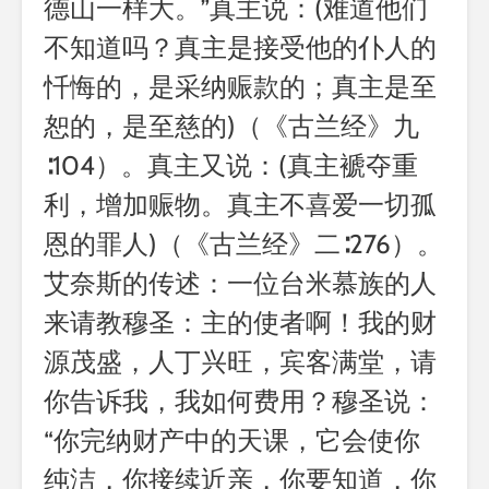
德山一样大。”真主说：(难道他们
不知道吗？真主是接受他的仆人的
忏悔的，是采纳赈款的；真主是至
恕的，是至慈的)（《古兰经》九
∶104）。真主又说：(真主褫夺重
利，增加赈物。真主不喜爱一切孤
恩的罪人)（《古兰经》二∶276）。
艾奈斯的传述：一位台米慕族的人
来请教穆圣：主的使者啊！我的财
源茂盛，人丁兴旺，宾客满堂，请
你告诉我，我如何费用？穆圣说：
“你完纳财产中的天课，它会使你
纯洁，你接续近亲，你要知道，你