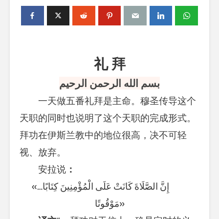
礼 拜
بسم الله الرحمن الرحيم
一天做五番礼拜是主命。穆圣传导这个
天职的同时也说明了这个天职的完成形式。
拜功在伊斯兰教中的地位很高，决不可轻
视、放弃。
安拉说
：
«…إِنَّ الصَّلَاةَ كَانَتْ عَلَى الْمُؤْمِنِينَ كِتَابًا
مَوْقُوتًا»