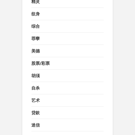
精灵
纹身
综合
罪孽
美德
股票/彩票
胡须
自杀
艺术
贷款
迷信