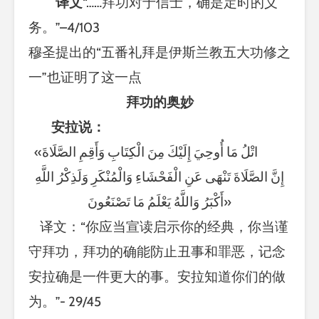
译文
“……拜功对于信士，确是定时的义
务。”–4/103
穆圣提出的“五番礼拜是伊斯兰教五大功修之
一”也证明了这一点
拜功的奥妙
安拉说：
«اتْلُ مَا أُوحِيَ إِلَيْكَ مِنَ الْكِتَابِ وَأَقِمِ الصَّلَاةَ
إِنَّ الصَّلَاةَ تَنْهَى عَنِ الْفَحْشَاءِ وَالْمُنْكَرِ وَلَذِكْرُ اللَّهِ
أَكْبَرُ وَاللَّهُ يَعْلَمُ مَا تَصْنَعُونَ»
译文：“你应当宣读启示你的经典，你当谨
守拜功，拜功的确能防止丑事和罪恶，记念
安拉确是一件更大的事。安拉知道你们的做
为。”- 29/45