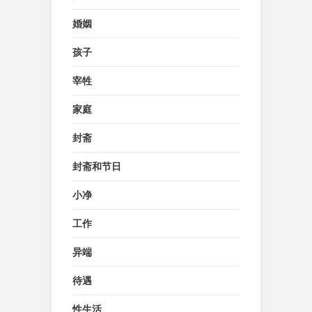
婚姻
孩子
宰牲
家庭
封斋
封斋和节日
小净
工作
异端
待遇
性生活