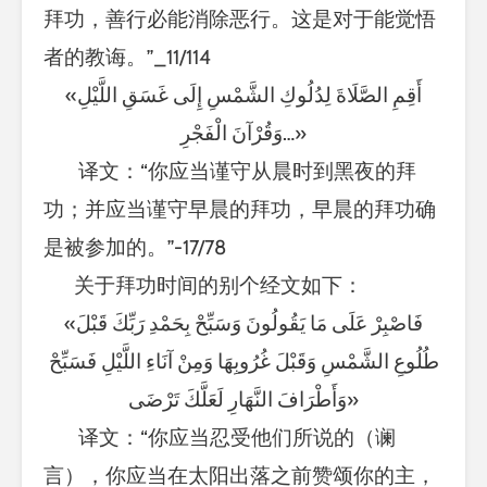
拜功，善行必能消除恶行。这是对于能觉悟
者的教诲。”_11/114
«أَقِمِ الصَّلَاةَ لِدُلُوكِ الشَّمْسِ إِلَى غَسَقِ اللَّيْلِ
وَقُرْآنَ الْفَجْرِ…»
译文：“你应当谨守从晨时到黑夜的拜
功；并应当谨守早晨的拜功，早晨的拜功确
是被参加的。”-17/78
关于拜功时间的别个经文如下：
«فَاصْبِرْ عَلَى مَا يَقُولُونَ وَسَبِّحْ بِحَمْدِ رَبِّكَ قَبْلَ
طُلُوعِ الشَّمْسِ وَقَبْلَ غُرُوبِهَا وَمِنْ آنَاءِ اللَّيْلِ فَسَبِّحْ
وَأَطْرَافَ النَّهَارِ لَعَلَّكَ تَرْضَى»
译文：“你应当忍受他们所说的（谰
言），你应当在太阳出落之前赞颂你的主，