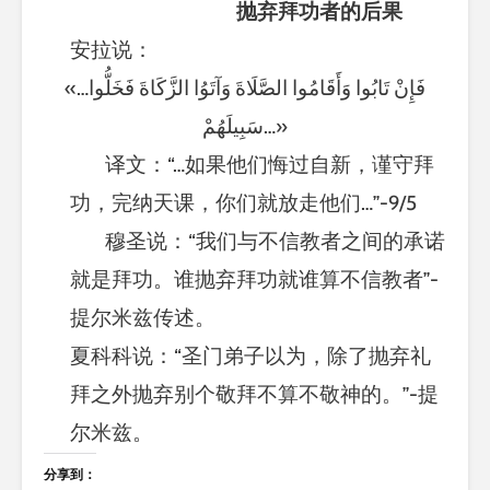
抛弃拜功者的后果
安拉说：
«…فَإِنْ تَابُوا وَأَقَامُوا الصَّلَاةَ وَآتَوُا الزَّكَاةَ فَخَلُّوا
سَبِيلَهُمْ…»
译文：“…如果他们悔过自新，谨守拜
功，完纳天课，你们就放走他们…”-9/5
穆圣说：“我们与不信教者之间的承诺
就是拜功。谁抛弃拜功就谁算不信教者”-
提尔米兹传述。
夏科科说：“圣门弟子以为，除了抛弃礼
拜之外抛弃别个敬拜不算不敬神的。”-提
尔米兹。
分享到：