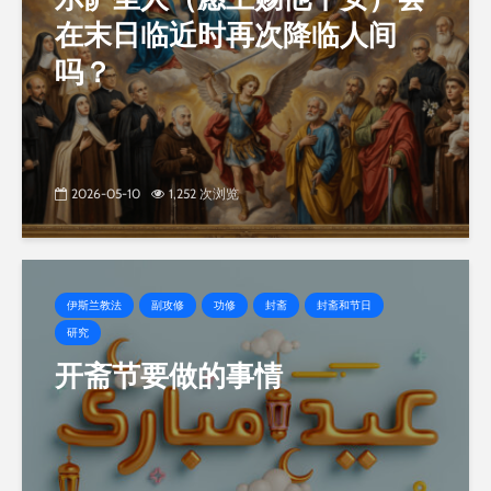
在末日临近时再次降临人间
吗？
2026-05-10
1,252 次浏览
伊斯兰教法
副攻修
功修
封斋
封斋和节日
研究
开斋节要做的事情