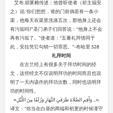
艾布.胡莱赖传述：他曾听使者（祈主福安
之）说:‘你们想想，谁的门前倘若有一条小
渠，他每天在渠里洗涤五次，那他身上还会
有污垢吗?”圣门弟子们回答说：“他身上不会
再有污垢了。”使者道：“五番礼拜情同于
此，安拉凭它勾销一切罪恶。”-布哈里 528
礼拜时间
在古兰经上有很多关于拜功时间的经
文，这些经文不仅说明拜功的时间而且也说
明了一天内该作的拜功次数，同时也说明拜
功的时间性。
«وَأَقِمِ الصَّلَاةَ طَرَفَيِ النَّهَارِ وَزُلَفًا مِنَ اللَّيْلِ …».
译文：“你当在白昼的两端和初更的时候谨守