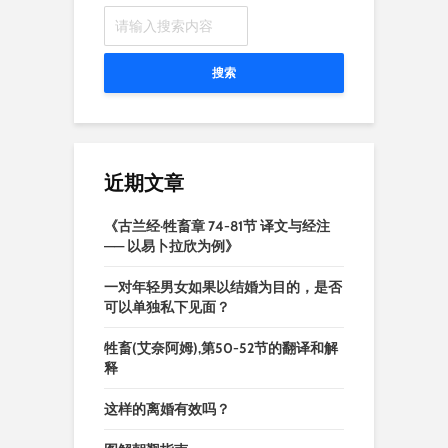
搜索
近期文章
《古兰经·牲畜章 74-81节 译文与经注
—— 以易卜拉欣为例》
一对年轻男女如果以结婚为目的，是否
可以单独私下见面？
牲畜(艾奈阿姆),第50-52节的翻译和解
释
这样的离婚有效吗？