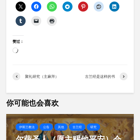
赞过：
正
在
加
载…
聚礼研究（主麻拜）
古兰经是这样的书
你可能也会喜欢
伊斯兰教法
公告
其他
古兰经
研究
尔萨圣人（愿主赐他平安）会