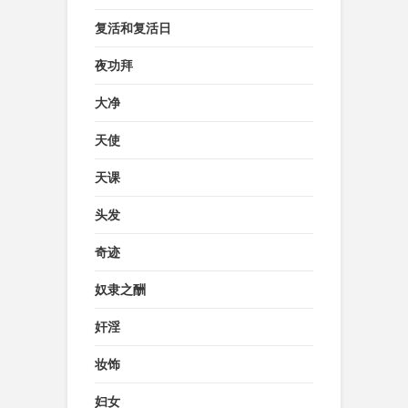
复活和复活日
夜功拜
大净
天使
天课
头发
奇迹
奴隶之酬
奸淫
妆饰
妇女