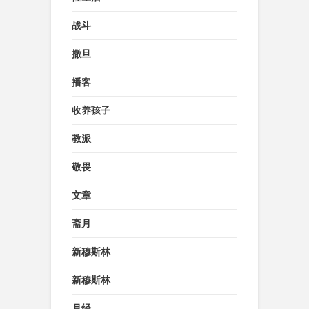
战斗
撒旦
播客
收养孩子
教派
敬畏
文章
斋月
新穆斯林
新穆斯林
月经