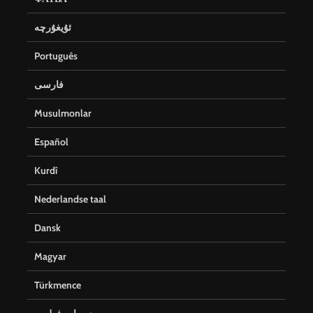
ئۇيغۇرچە
Português
فارسی
Musulmonlar
Español
Kurdî
Nederlandse taal
Dansk
Magyar
Türkmence