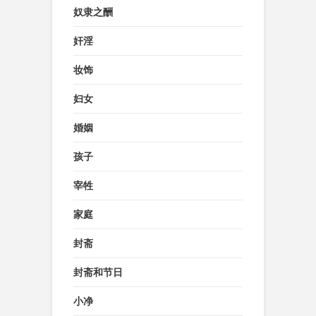
奴隶之酬
奸淫
妆饰
妇女
婚姻
孩子
宰牲
家庭
封斋
封斋和节日
小净