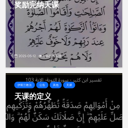
奖励完纳天课
2025-05-12
1,368 次浏览
伊斯兰教法
公告
其他
天课
天课的定义