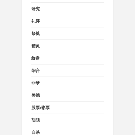
研究
礼拜
祭奠
精灵
纹身
综合
罪孽
美德
股票/彩票
胡须
自杀