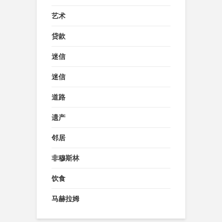
艺术
贷款
迷信
迷信
道路
遗产
邻居
非穆斯林
饮食
马赫拉姆