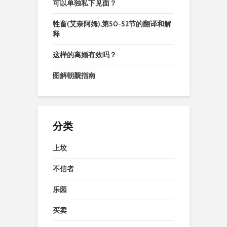
可以单独私下见面？
牲畜(艾奈阿姆),第50-52节的翻译和解
释
这样的离婚有效吗？
图解朝觐指南
分类
上坟
不信者
乐园
买卖