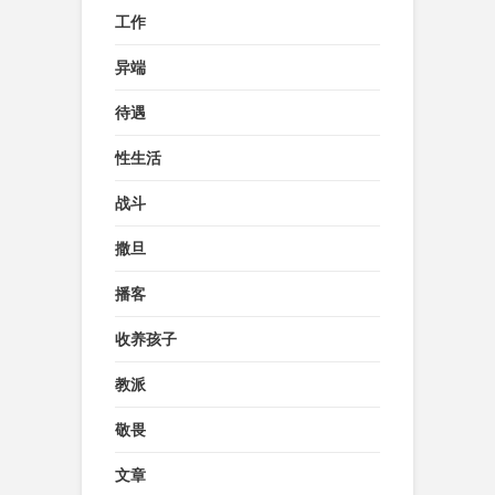
工作
异端
待遇
性生活
战斗
撒旦
播客
收养孩子
教派
敬畏
文章