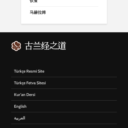
饮食
马赫拉姆
Türkçe Resmi Site
Türkçe Fetva Sitesi
Kur’an Dersi
English
العربية