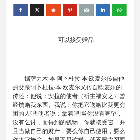
可以接受赠品
据
萨力木
·
本
·
阿卜杜拉
·
本
·
欧麦尔传自他
的父亲阿卜杜拉
·
本
·
欧麦尔又传自欧麦尔的
传述：他说：安拉的使者（祈主福安之）曾
经馈赠我东西。我说：你把它送给比我更穷
困的人吧
!
使者说：拿着吧
!
当你没有奢望，
没有乞讨，而得到的钱物，你就接受它。并
且当做自己的财产，要么你自己使用，要么
你将它施舍。如果不是这样，就不要贪图而