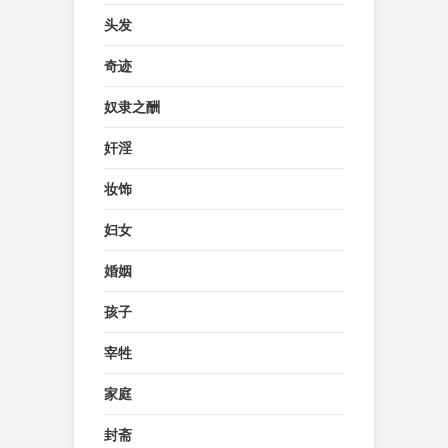
头发
奇迹
奴隶之酬
奸淫
妆饰
妇女
婚姻
孩子
宰牲
家庭
封斋