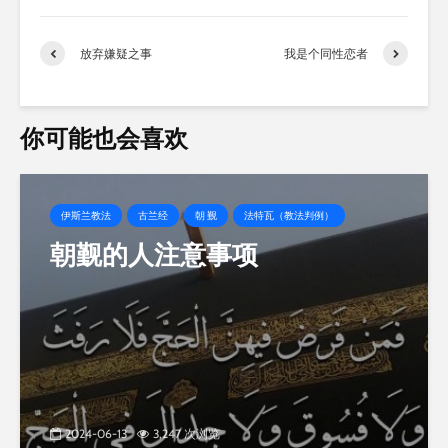
加
载…
放弃嫌疑之事
我是个同性恋者
你可能也会喜欢
伊斯兰教法
古兰经
朝 觐
法特瓦（教法判例）
朝觐的人注意事项
2024-06-13
3,247 次浏览