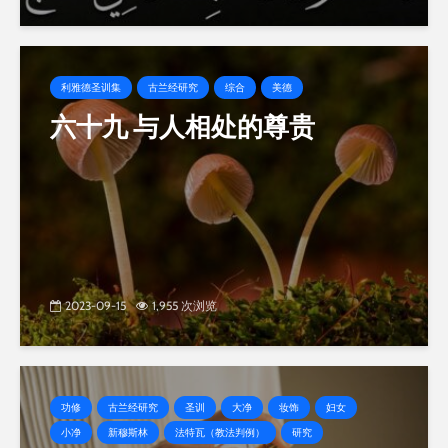
利雅德圣训集
古兰经研究
综合
美德
六十九 与人相处的尊贵
2023-09-15
1,955 次浏览
功修
古兰经研究
圣训
大净
妆饰
妇女
小净
新穆斯林
法特瓦（教法判例）
研究