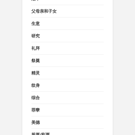
父母亲和子女
生意
研究
礼拜
祭奠
精灵
纹身
综合
罪孽
美德
股票/彩票