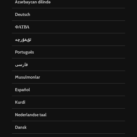
Azərbaycan dilində
Deutsch
ФАТВА
ئۇيغۇرچە
Português
فارسی
Musulmonlar
Español
Kurdî
Nederlandse taal
Dansk