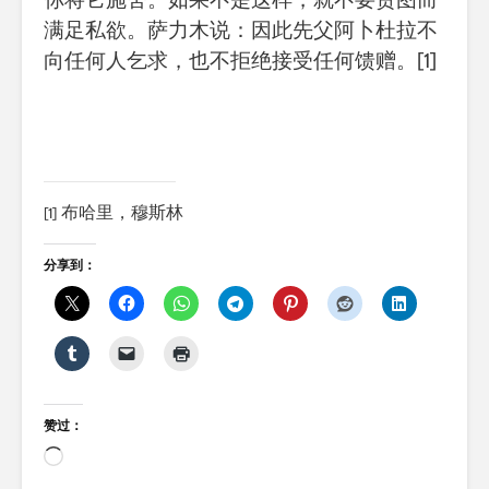
满足私欲。萨力木说：因此先父阿卜杜拉不
向任何人乞求，也不拒绝接受任何馈赠。
[1]
布哈里，穆斯林
[1]
分享到：
赞过：
正
在