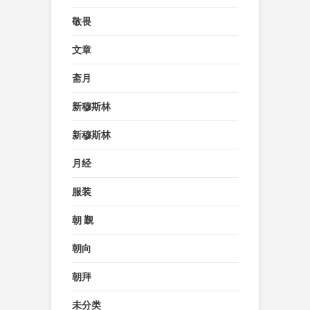
敬畏
文章
斋月
新穆斯林
新穆斯林
月经
服装
朝 觐
朝向
朝拜
未分类