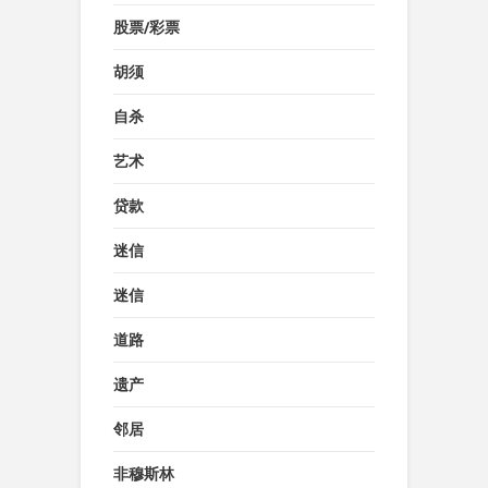
股票/彩票
胡须
自杀
艺术
贷款
迷信
迷信
道路
遗产
邻居
非穆斯林