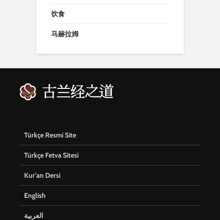
饮食
马赫拉姆
Türkçe Resmi Site
Türkçe Fetva Sitesi
Kur’an Dersi
English
العربية