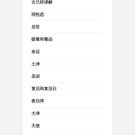
古兰经译解
同性恋
后世
吸毒和毒品
命运
土净
圣训
复活和复活日
夜功拜
大净
天使