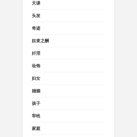
天课
头发
奇迹
奴隶之酬
奸淫
妆饰
妇女
婚姻
孩子
宰牲
家庭