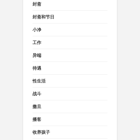
封斋
封斋和节日
小净
工作
异端
待遇
性生活
战斗
撒旦
播客
收养孩子