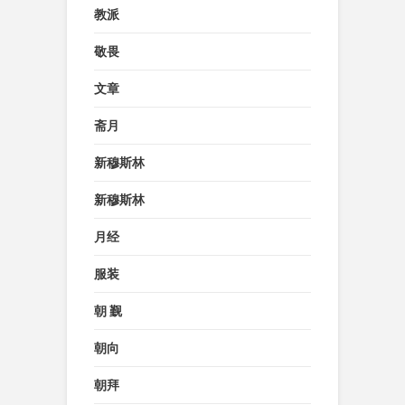
教派
敬畏
文章
斋月
新穆斯林
新穆斯林
月经
服装
朝 觐
朝向
朝拜