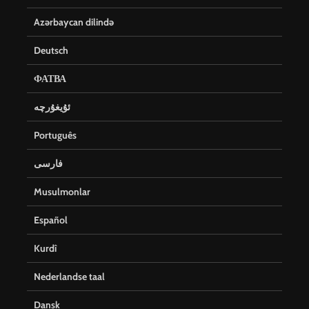
Azərbaycan dilində
Deutsch
ФАТВА
ئۇيغۇرچە
Português
فارسی
Musulmonlar
Español
Kurdî
Nederlandse taal
Dansk