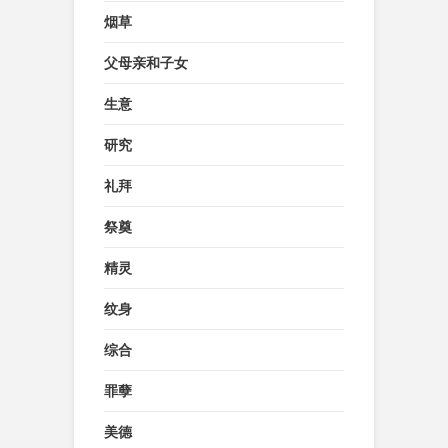
烟草
父母亲和子女
生意
研究
礼拜
祭奠
精灵
纹身
综合
罪孽
美德