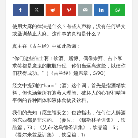
使用大麻的律法是什么？有些人声称，没有任何经文
或圣训禁止大麻。这件事的真相是什么？
真主在《古兰经》中如此教诲：
“你们这些信士啊！饮酒、赌博、偶像崇拜、占卜和
求签都是魔鬼的肮脏行径；你们当远离这些，以便你
们获得成功。”（《古兰经》筵席章，5/90）
经文中提到的“hamr”（酒）这个词，首先是指酒精饮
料，但也涵盖所有遮蔽人理智、破坏人的心智和精神
平衡的各种固体和液体食物及饮料。
我们的先知（愿主福安之）也曾指出，任何使人醉酒
的东西都是非法的。（参见：《穆斯林圣训集》，饮
品篇，73；《艾布·达乌德圣训集》，饮品篇，5；
《提尔米兹圣训集》，饮品篇，1）