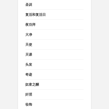
圣训
复活和复活日
夜功拜
大净
天使
天课
头发
奇迹
奴隶之酬
奸淫
妆饰