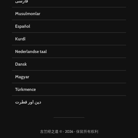
فارسی
Musulmonlar
Español
Kurdî
Nederlandse taal
Dansk
Magyar
Türkmence
دین اور فطرت
古兰经之道 © · 2026 ·
保留所有权利