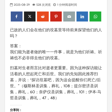
2025-08-29
528 次浏览
1 分钟阅读时间
已故的人们会在他们的坟墓里等待前来探望他们的人
吗？
答案：
我们能为逝者做的唯一一件事，就是为他们祈祷。祈
祷也不必非得去他们的坟墓。
扫墓对生者而言比对逝者更重要。因为这种探访能让
活着的人想起死亡和后世。我们的先知因此推荐扫
墓，并说：“探访坟墓吧，因为这会提醒你们死亡/后
世。”（穆斯林圣训集，葬礼，108；提尔密济圣训
集，葬礼，60；奈萨仪圣训集，葬礼，101；伊本·马
哲圣训集，葬礼，47，48）
分享到：