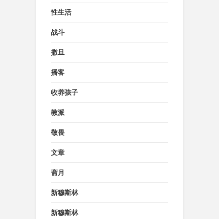
性生活
战斗
撒旦
播客
收养孩子
教派
敬畏
文章
斋月
新穆斯林
新穆斯林