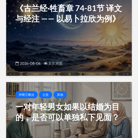
《古兰经·牲畜章 74-81节 译文
与经注 —— 以易卜拉欣为例》
2026-08-06
3 次浏览
伊斯兰教法
公告
其他
一对年轻男女如果以结婚为目
的，是否可以单独私下见面？