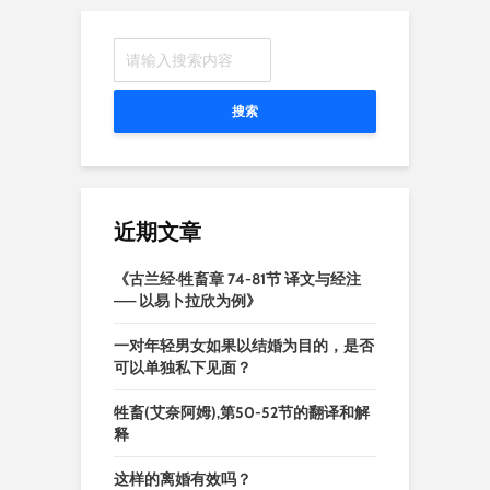
搜索
近期文章
《古兰经·牲畜章 74-81节 译文与经注
—— 以易卜拉欣为例》
一对年轻男女如果以结婚为目的，是否
可以单独私下见面？
牲畜(艾奈阿姆),第50-52节的翻译和解
释
这样的离婚有效吗？