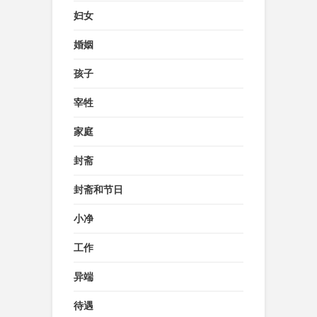
妇女
婚姻
孩子
宰牲
家庭
封斋
封斋和节日
小净
工作
异端
待遇