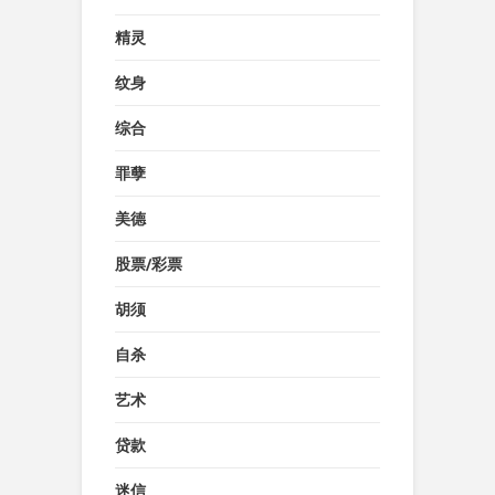
精灵
纹身
综合
罪孽
美德
股票/彩票
胡须
自杀
艺术
贷款
迷信