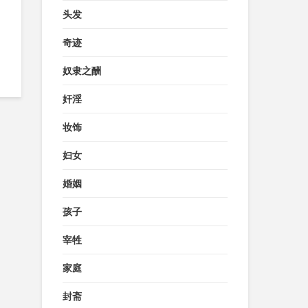
头发
奇迹
奴隶之酬
奸淫
妆饰
妇女
婚姻
孩子
宰牲
家庭
封斋