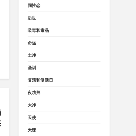
同性恋
后世
吸毒和毒品
命运
土净
圣训
复活和复活日
夜功拜
大净
捐
天使
候
天课