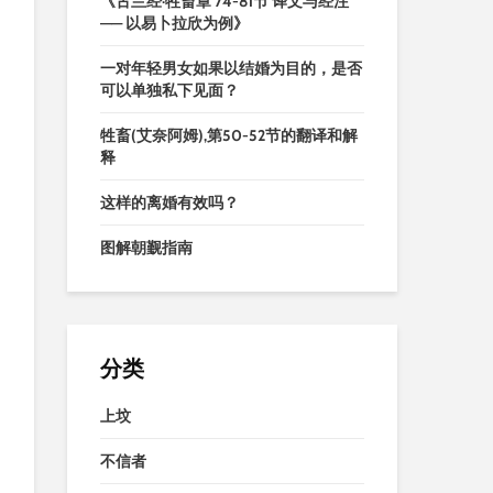
《古兰经·牲畜章 74-81节 译文与经注
—— 以易卜拉欣为例》
一对年轻男女如果以结婚为目的，是否
可以单独私下见面？
牲畜(艾奈阿姆),第50-52节的翻译和解
释
这样的离婚有效吗？
图解朝觐指南
分类
上坟
不信者