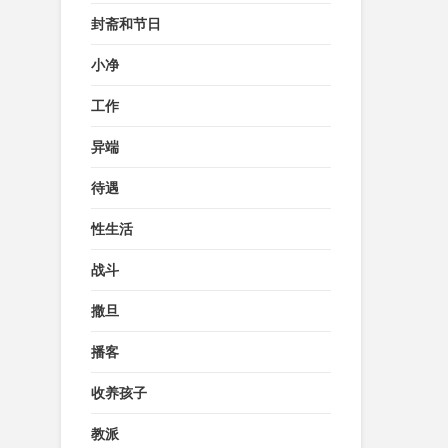
封斋和节日
小净
工作
异端
待遇
性生活
战斗
撒旦
播客
收养孩子
教派