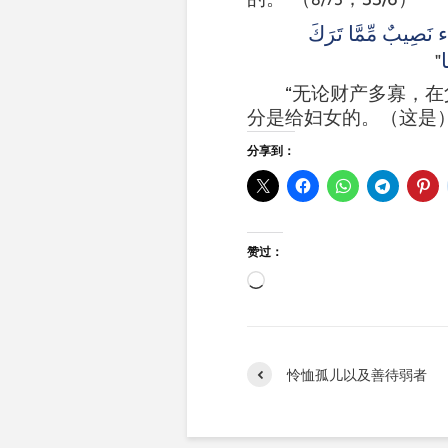
اء نَصِيبٌ مِّمَّا تَرَكَ
ا
"
“无论财产多寡，
分是给妇女的。（这是
分享到：
赞过：
正
在
加
载…
怜恤孤儿以及善待弱者