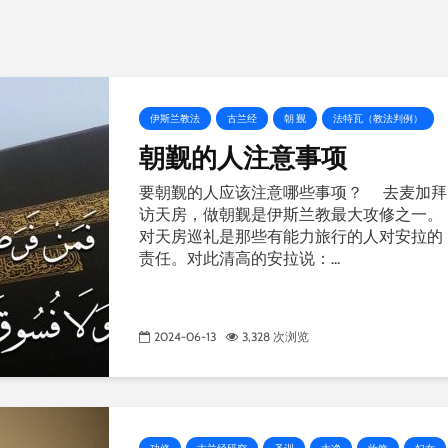
伊斯兰教法
古兰经
朝 觐
法特瓦（教法判例）
朝觐的人注意事项
要朝觐的人应该注意哪些事项？ 去麦加拜
访天房，做朝觐是伊斯兰教最大攻修之一。
对天房巡礼是那些有能力旅行的人对安拉的
责任。对此清高的安拉说：...
2024-06-13
3,328 次浏览