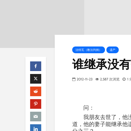
法特瓦（教法判例）
遗产
谁继承没有
2012-11-23
2,587 次浏览
1
问：
我朋友去世了，他
道，他的妻子能继承他