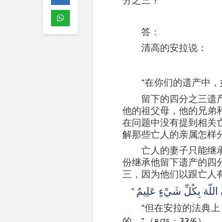
分之三？
答：
清高的安拉说：
“在你们的遗产中
留下的四分之三遗
他的祖父母，他的兄弟
在问题中没有提到相关
解那些亡人的亲属怎样
亡人的妻子只能继
份继承他留下遗产的四
三，因为他们以跟亡人
ّ اللّهَ بِكُلِّ شَيْءٍ عَلِيمٌ
"
“但在安拉的法典
的。”（
；
33/6
）
8/75