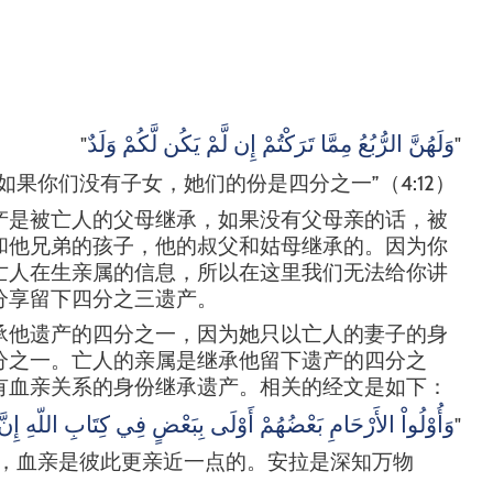
وَلَهُنَّ الرُّبُعُ مِمَّا تَرَكْتُمْ إِن لَّمْ يَكُن لَّكُمْ وَلَدٌ
"
"
，如果你们没有子女，她们的份是四分之一”（
4:12
）
产是被亡人的父母继承，如果没有父母亲的话，被
和他兄弟的孩子，他的叔父和姑母继承的。因为你
亡人在生亲属的信息，所以在这里我们无法给你讲
分享留下四分之三遗产。
承他遗产的四分之一，因为她只以亡人的妻子的身
分之一。亡人的亲属是继承他留下遗产的四分之
有血亲关系的身份继承遗产。相关的经文是如下：
وَأُوْلُواْ الأَرْحَامِ بَعْضُهُمْ أَوْلَى بِبَعْضٍ فِي كِتَابِ اللّهِ إِنَ
"
上，血亲是彼此更亲近一点的。安拉是深知万物