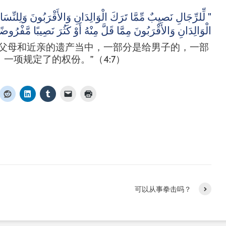
لِّلرِّجَالِ نَصيِبٌ مِّمَّا تَرَكَ الْوَالِدَانِ وَالأَقْرَبُونَ وَلِلنِّسَ
"
الْوَالِدَانِ وَالأَقْرَبُونَ مِمَّا قَلَّ مِنْهُ أَوْ كَثُرَ نَصِيبًا مَّفْرُوضً
在父母和近亲的遗产当中，一部分是给男子的，一部
）一项规定了的权份。”（
4:7
）
可以从事拳击吗？