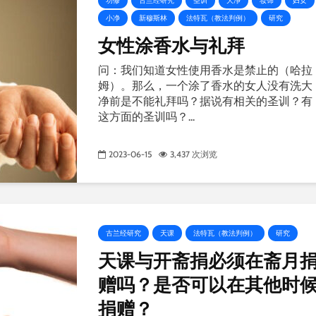
功修
古兰经研究
圣训
大净
妆饰
妇女
小净
新穆斯林
法特瓦（教法判例）
研究
女性涂香水与礼拜
问：我们知道女性使用香水是禁止的（哈拉
姆）。那么，一个涂了香水的女人没有洗大
净前是不能礼拜吗？据说有相关的圣训？有
这方面的圣训吗？...
2023-06-15
3,437 次浏览
古兰经研究
天课
法特瓦（教法判例）
研究
天课与开斋捐必须在斋月
赠吗？是否可以在其他时
捐赠？