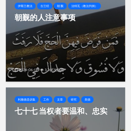
伊斯兰教法
古兰经
朝 觐
法特瓦（教法判例）
朝觐的人注意事项
2024-06-13
3,261 次浏览
利雅德圣训集
工作
文章
研究
美德
七十七 当权者要温和、忠实