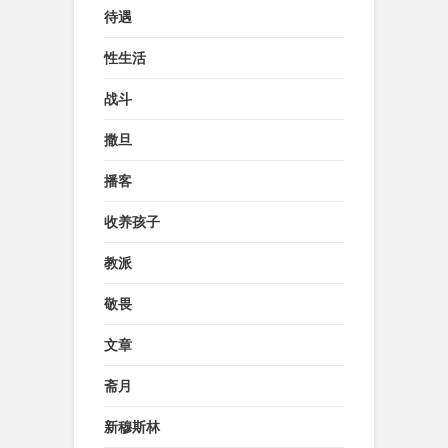
待遇
性生活
战斗
撒旦
播客
收养孩子
教派
敬畏
文章
斋月
新穆斯林