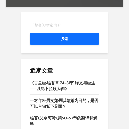
搜索
近期文章
《古兰经·牲畜章 74-81节 译文与经注
—— 以易卜拉欣为例》
一对年轻男女如果以结婚为目的，是否
可以单独私下见面？
牲畜(艾奈阿姆),第50-52节的翻译和解
释