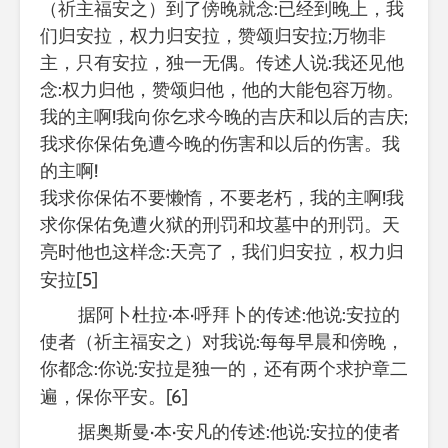
（祈主福安之）到了傍晚就念:已经到晚上，我
们归安拉，权力归安拉，赞颂归安拉;万物非
主，只有安拉，独一无偶。传述人说:我还见他
念:权力归他，赞颂归他，他的大能包容万物。
我的主啊!我向你乞求今晚的吉庆和以后的吉庆;
我求你保佑免遭今晚的伤害和以后的伤害。我
的主啊!
我求你保佑不要懒惰，不要老朽，我的主啊!我
求你保佑免遭火狱的刑罚和坟墓中的刑罚。天
亮时他也这样念:天亮了，我们归安拉，权力归
[5]
安拉
据阿卜杜拉·本·呼拜卜的传述:他说:安拉的
使者（祈主福安之）对我说:每每早晨和傍晚，
你都念:你说:安拉是独一的，还有两个求护章二
[6]
遍，保你平安。
据奥斯曼·本·安凡的传述:他说:安拉的使者