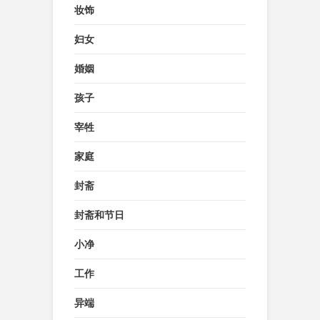
妆饰
妇女
婚姻
孩子
宰牲
家庭
封斋
封斋和节日
小净
工作
异端