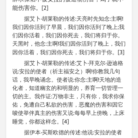
能伤害你。
[2]
据艾卜·胡莱勒的传述:天亮时先知念:主啊!
我们因你活到了早晨，我们因你活到了晚上;我
们因你活着，我们因你死去，我们将归于你。
天黑时，他念:主啊!我们因你活到了晚上，我们
[3]
因你活着，我们因你死去，我们将归于你。
据艾卜·胡莱勒的传述:艾卜·拜克尔·逊迪格
说:安拉的使者（祈主福安之）啊!你教我几句
话，我早晚诵念。使者说:你念:主啊!天地的造
化者，知道幽玄的和明显的，养育一切管理一
切的主。我作证:万物非主，只有你，我求你保
佑，免遭自己私欲的伤害，恶魔的伤害和因它
唆使举伴真主的伤害又说:每每早上傍晚，上床
[4]
睡觉，你都这样念。
据伊本·买斯欧德的传述:他说:安拉的使者