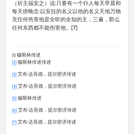
（祈主福安之）说:只要有一个仆人每天早晨和
每天傍晚念:以安拉的名义以他的名义天地万物
无任何伤害他是全听的全知的主，三遍，那么
[7]
任何东西都不能伤害他。
穆斯林传述
[1]
穆斯林传述传述
[2]
艾布·达吾德，提尔密济传述
[3]
艾布·达吾德，提尔密济传述
[4]
穆斯林传述
[5]
艾布·达吾德，提尔密济传述
[6]
艾布·达吾德，提尔密济传述
[7]