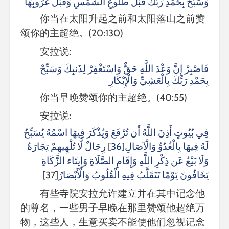
وَسَبِّحْ بِحَمْدِ رَبِّكَ قَبْلَ طُلُوعِ الشَّمْسِ وَقَبْلَ غُرُوبِهَا
你当在太阳升起之前和太阳落山之前赞
颂你的主超绝。
(20:130)
安拉说
:
فَاصْبِرْ إِنَّ وَعْدَ اللَّهِ حَقٌّ وَاسْتَغْفِرْ لِذَنبِكَ وَسَبِّحْ
بِحَمْدِ رَبِّكَ بِالْعَشِيِّ وَالْإِبْكَارِ
你当早晚赞颂你的主超绝。
(40:55)
安拉说
:
فِي بُيُوتٍ أَذِنَ اللَّهُ أَن تُرْفَعَ وَيُذْكَرَ فِيهَا اسْمُهُ يُسَبِّحُ
رِجَالٌ لَّا تُلْهِيهِمْ تِجَارَةٌ
]
[36
لَهُ فِيهَا بِالْغُدُوِّ وَالْآصَالِ
وَلَا بَيْعٌ عَن ذِكْرِ اللَّهِ وَإِقَامِ الصَّلَاةِ وَإِيتَاء الزَّكَاةِ
[37]
يَخَافُونَ يَوْمًا تَتَقَلَّبُ فِيهِ الْقُلُوبُ وَالْأَبْصَارُ
有些寺院安拉允许建立并在其中记念他
的尊名，一些男子早晚在那里赞颂他超绝万
物，这些人，生意买卖不能使他们忽视记念