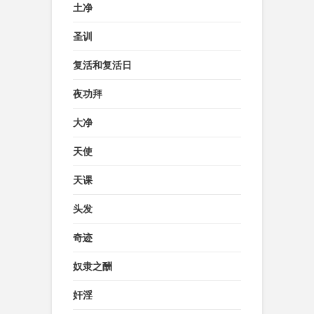
土净
圣训
复活和复活日
夜功拜
大净
天使
天课
头发
奇迹
奴隶之酬
奸淫