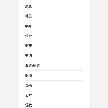
祭奠
精灵
纹身
综合
罪孽
美德
股票/彩票
胡须
自杀
艺术
贷款