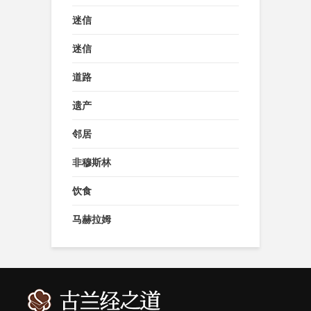
迷信
迷信
道路
遗产
邻居
非穆斯林
饮食
马赫拉姆