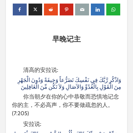
早晚记主
清高的安拉说
:
وَاذْكُر رَّبَّكَ فِي نَفْسِكَ تَضَرُّعاً وَخِيفَةً وَدُونَ الْجَهْرِ
مِنَ الْقَوْلِ بِالْغُدُوِّ وَالآصَالِ وَلاَ تَكُن مِّنَ الْغَافِلِينَ
你当朝夕在你的心中恭敬而恐惧地记念
你的主，不必高声，你不要做疏忽的人。
(7:205)
安拉说
: