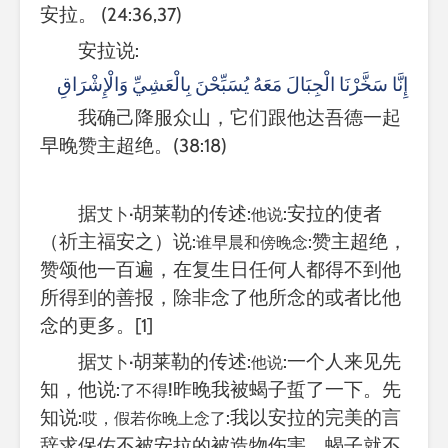
安拉
。
(24:36
,
37)
安拉说
:
إِنَّا سَخَّرْنَا الْجِبَالَ مَعَهُ يُسَبِّحْنَ بِالْعَشِيِّ وَالْإِشْرَاقِ
我确己降服众山，它们跟他达吾德一起
早晚赞主超绝。
(38:18)
据
·
胡莱勒的传述
:
:
安拉的使者
艾卜
他说
（祈主福安之）说
:
:
赞主超绝，
谁早晨和傍晚念
赞颂他一百遍，在复生日任何人都得不到他
所得到的善报，除非念了他所念的或者比他
念的更多。
[1]
据
·
胡莱勒的传述
:
:
一个人来见先
艾卜
他说
知，他说
:
!
昨晚我被蝎子蜇了一下。先
了不得
知说
:
:
我以安拉的完美的言
哎，假若你晚上念了
辞求保佑不被安拉的被造物伤害，蝎子就不