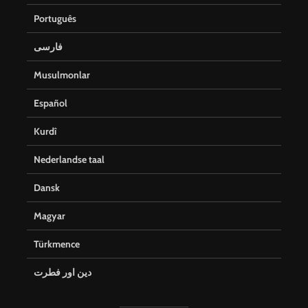
Português
فارسی
Musulmonlar
Español
Kurdî
Nederlandse taal
Dansk
Magyar
Türkmence
دین اور فطرت