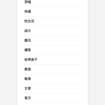
异端
待遇
性生活
战斗
撒旦
播客
收养孩子
教派
敬畏
文章
斋月