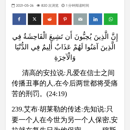
2021-05-26
820 次浏览
1 分钟阅读时间
إِنَّ الَّذِينَ يُحِبُّونَ أَن تَشِيعَ الْفَاحِشَةُ فِي
الَّذِينَ آمَنُوا لَهُمْ عَذَابٌ أَلِيمٌ فِي الدُّنْيَا
وَالْآخِرَةِ
清高的安拉说:凡爱在信士之间
传播丑事的人,在今后两世都将受痛
苦的刑罚。
(24:19)
艾布·胡莱勒的传述:先知说:只
239.
要一个人在今世为另一个人保密,安