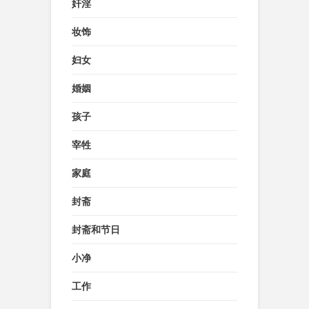
奸淫
妆饰
妇女
婚姻
孩子
宰牲
家庭
封斋
封斋和节日
小净
工作