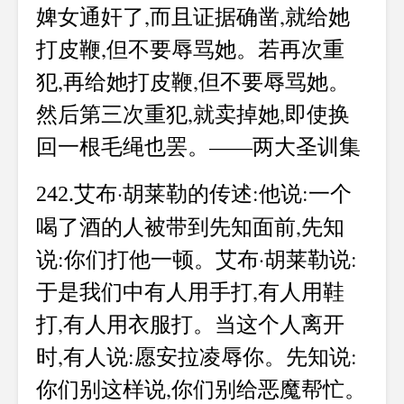
婢女通奸了,而且证据确凿,就给她
打皮鞭,但不要辱骂她。若再次重
犯,再给她打皮鞭,但不要辱骂她。
然后第三次重犯,就卖掉她,即使换
回一根毛绳也罢。——两大圣训集
艾布·胡莱勒的传述:他说:一个
242.
喝了酒的人被带到先知面前,先知
说:你们打他一顿。艾布·胡莱勒说:
于是我们中有人用手打,有人用鞋
打,有人用衣服打。当这个人离开
时,有人说:愿安拉凌辱你。先知说:
你们别这样说,你们别给恶魔帮忙。