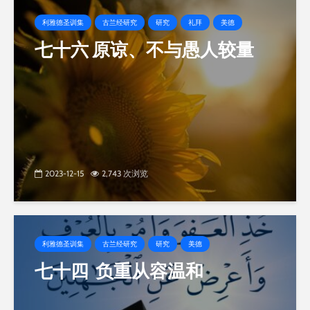
利雅德圣训集
古兰经研究
研究
礼拜
美德
七十六 原谅、不与愚人较量
2023-12-15
2,743 次浏览
利雅德圣训集
古兰经研究
研究
美德
七十四 负重从容温和