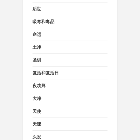
后世
吸毒和毒品
命运
土净
圣训
复活和复活日
夜功拜
大净
天使
天课
头发