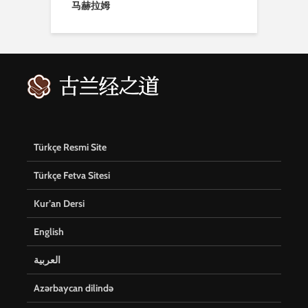
马赫拉姆
Türkçe Resmi Site
Türkçe Fetva Sitesi
Kur’an Dersi
English
العربية
Azərbaycan dilində