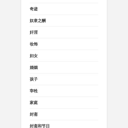
奇迹
奴隶之酬
奸淫
妆饰
妇女
婚姻
孩子
宰牲
家庭
封斋
封斋和节日