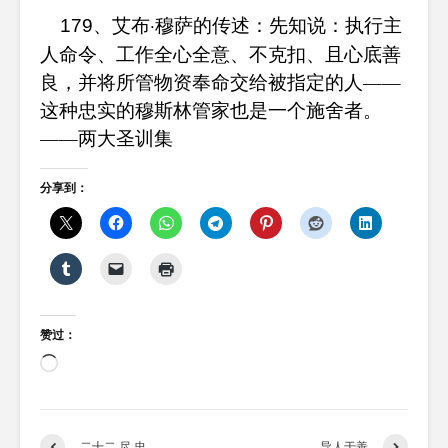
、艾布·穆萨的传述：先知说：执行主
179
人命令、工作全心全意、不克扣、且心底善
良，并将所管物资奉命交给被指定的人——
这种忠实的穆斯林管家也是一个施舍者。
——两大圣训集
分享到：
赞过：
正
在
加
载…
二十二 尽 忠
导人于善