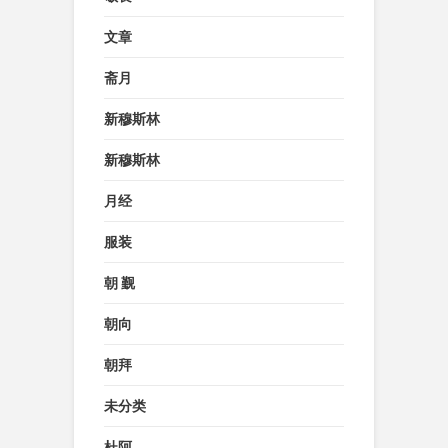
文章
斋月
新穆斯林
新穆斯林
月经
服装
朝 觐
朝向
朝拜
未分类
杜阿