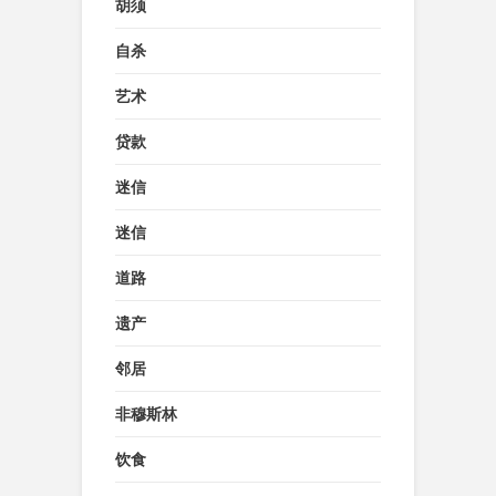
胡须
自杀
艺术
贷款
迷信
迷信
道路
遗产
邻居
非穆斯林
饮食