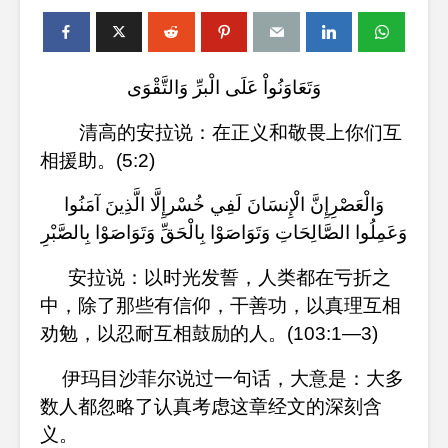
وَتَعَاوَنُواْ عَلَى الْبرِّ وَالتَّقْوَى
清高的安拉说：在正义和敬畏上你们互
相援助。
(5:2)
وَالْعَصْرِإِنَّ الْإِنسَانَ لَفِي خُسْرإِلَّا الَّذِينَ آمَنُوا
وَعَمِلُوا الصَّالِحَاتِ وَتَوَاصَوْا بِالْحَقِّ وَتَوَاصَوْا بِالصَّبْرِ
安拉说：以时光发誓，人类都在亏折之
中，除了那些有信仰，干善功，以真理互相
劝勉，以忍耐互相鼓励的人。
(103:1—3)
伊玛目沙菲尔说过一句话，大意是：大多
数人都忽略了认真考虑这章经文的深刻含
义。