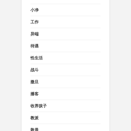
小净
工作
异端
待遇
性生活
战斗
撒旦
播客
收养孩子
教派
敬畏