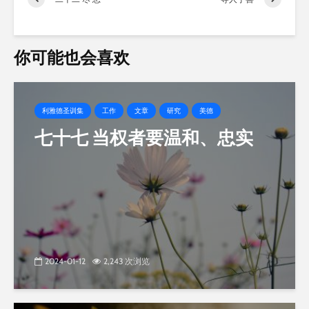
你可能也会喜欢
利雅德圣训集
工作
文章
研究
美德
七十七 当权者要温和、忠实
2024-01-12
2,243 次浏览