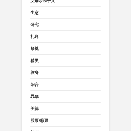
父母亲和子女
生意
研究
礼拜
祭奠
精灵
纹身
综合
罪孽
美德
股票/彩票