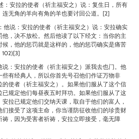
述：安拉的使者（祈主福安之）说：复生日，所有
，连无角的羊向有角的羊也要讨回公道。
[2]
：他说：安拉的使者（祈主福安之）说：安拉确实
罚他，决不放松。然后他读了以下经文：当你的主
时候，他的惩罚就是这样的，他的惩罚确实是痛苦
：
102)
[3]
他说：安拉的使者（祈主福安之）派我去也门。他
一些有经典人，所以你首先号召他们作证万物非
拉的使者（祈主福安之）。如果他们服从了这个信
拉已规定他们每昼夜五时拜功。如果他们服从了这
：安拉已规定他们交纳天课，取自于他们的富人，
他们接受了这项主命，你当谨防征收他们的珍贵财
祈祷，因为受害者祈祷，安拉立即接受，毫无障