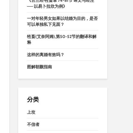
《古兰经·牲畜章 74-81节 译文与经注
—— 以易卜拉欣为例》
一对年轻男女如果以结婚为目的，是否
可以单独私下见面？
牲畜(艾奈阿姆),第50-52节的翻译和解
释
这样的离婚有效吗？
图解朝觐指南
分类
上坟
不信者