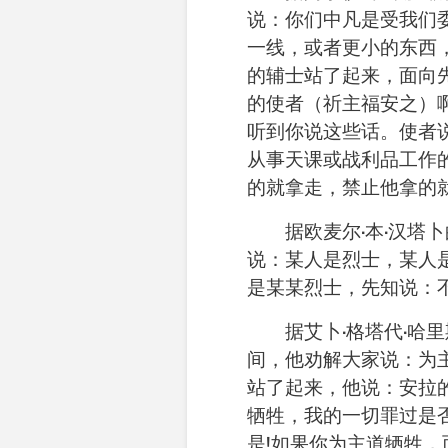
说：你们中凡是受我们
一线，或者更小的东西
的辅士站了起来，面向
的使者（祈主福安之）
听到你说这些话。使者
从事天课或战利品工作
的就拿走，禁止他拿的
据
欧麦尔
·
本
·
汉塔卜
说：某人是烈士，某人
是某某烈士，先知说：
据
艾卜
·
格塔代
·
哈里
间，他劝解大家说：为
站了起来，他说：安拉
牺牲，我的一切罪过是
是
!
如果你为主道牺牲，