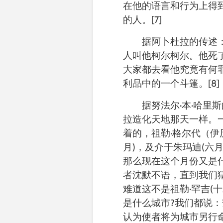
在他的语言和行为上得
的人。
[7]
据
阿卜杜拉的传述
人叫他柯尔柯尔。他死
大家都去看他究竟有何
利品中的一个斗篷。
[8]
据
努法尔
·
本
·
哈里斯
拉造化天地那天一样。
着的，祖勒
·
格尔代
（伊
月
)，及介于朱玛迪
(
六
那么现在这个月份又是
者沈默不语，直到我们
难道这不是祖勒
·
罕吉
(
十
是什么城市
?
我们都说：
认为使者将为城市另行