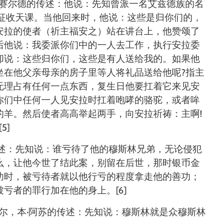
赛尔德的传述：他说：先知曾派一名艾兹德族的名
征收天课。当他回来时，他说：这些是归你们的，
安拉的使者（祈主福安之）站在讲台上，他赞颂了
后他说：我委派你们中的一人去工作，执行安拉委
却说：这些归你们，这些是有人送给我的。如果他
坐在他父亲母亲的房子里等人将礼品送给他呢
?
指主
无理占有任何一点东西，复生日他要扛着它来见安
你们中任何一人见安拉时扛着咆哮的骆驼，或者哞
的羊。然后使者高高举起两手，向安拉祈祷：主啊
!
[5]
述：先知说：谁亏待了他的穆斯林兄弟，无论侵犯
么，让他今世了结此案，别留在后世，那时银币金
功时，被亏待者就以他行亏的程度拿走他的善功；
被亏者的罪行加在他的身上。
[6]
尔，本
·
阿苏的传述：先知说：穆斯林就是众穆斯林