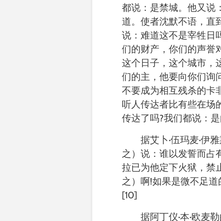
都说：是禁城。他又说
道。使者沈默不语，直
说：难道这不是宰牲日
们的财产，你们的声誉
这个日子，这个城市，
们的主，他要向你们询
不要成为相互残杀的卡
听人传达者比有些在场
传达了吗
?
我们都说：是
据
艾卜
·
伍玛麦
·
伊雅
之）说：谁以发誓而占
拉已为他定下火狱，禁
之）啊
!
如果是微不足道
[10]
据
阿丁仪
·
本
·
欧麦勒