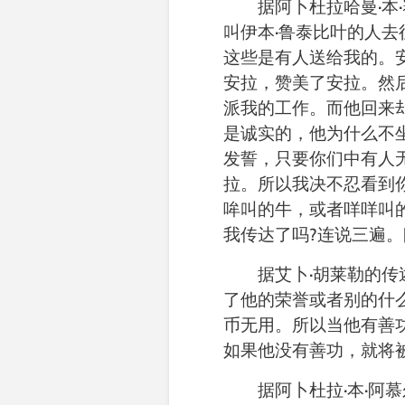
据
阿卜杜拉哈曼
·
本
·
叫伊本
·
鲁泰比叶的人去
这些是有人送给我的。
安拉，赞美了安拉。然
派我的工作。而他回来
是诚实的，他为什么不
发誓，只要你们中有人
拉。所以我决不忍看到
哞叫的牛，或者咩咩叫
我传达了吗
?
连说三遍。
据
艾卜
·
胡莱勒的传
了他的荣誉或者别的什
币无用。所以当他有善
如果他没有善功，就将
据
阿卜杜拉
·
本
·
阿慕