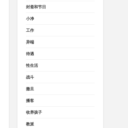
封斋和节日
小净
工作
异端
待遇
性生活
战斗
撒旦
播客
收养孩子
教派