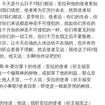
：今天是什么日子
?
我们都说：安拉和他的使者更知
到我们猜想，使者将为它另行命名。然而使者却
吗
?
我们都说：是宰牲日。使者说：你们的生命，你
对你们来说都是神圣不可侵犯的，就如你们所在的
这个月份的神圣不可侵犯的一样。你们将要见到你
问你们的一切工作。你们千万在我之后不要叛教，
非尔。让今天在场的人传达给不在场的，也许有些
的听众更善于理解。然后使者又说：我传达了吗
?
我
的。他又说：主啊
!
你作证吧
!
[9]
斯
·
本
·
赛尔莱卜的传述：安拉的使者（祈主福安
有一个穆斯林的财物，或损害了他的利益，那么安
止他人天堂。一个人说：安拉的使者（祈主福安
的小事呢
?
使者回答：即使是一根刷牙用的树枝。
的传述：他说：我听安拉的使者（祈主福安之）