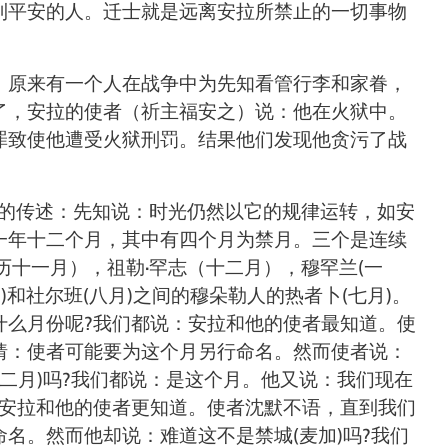
到平安的人。迁士就是远离安拉所禁止的一切事物
：原来有一个人在战争中为先知看管行李和家眷，
了，安拉的使者（祈主福安之）说：他在火狱中。
罪致使他遭受火狱刑罚。结果他们发现他贪污了战
的传述：先知说：时光仍然以它的规律运转，如安
一年十二个月，其中有四个月为禁月。三个是连续
历
十一月），祖勒
·
罕志
（
十二月），穆罕兰
(
一
月
)和社尔班
(
八月
)之间的穆朵勒人的热者卜
(
七月
)。
什么月份呢
?
我们都说：安拉和他的使者最知道。使
猜：使者可能要为这个月另行命名。然而使者说：
二月
)吗
?
我们都说：是这个月。他又说：我们现在
安拉和他的使者更知道。使者沈默不语，直到我们
命名。然而他却说：难道这不是禁城
(麦加)吗
?
我们