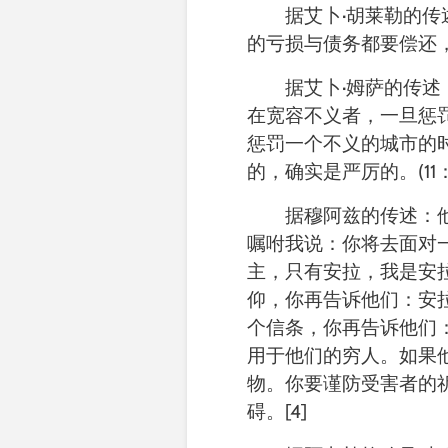
据
艾卜
·
胡莱勒的传
的亏损与债务都要偿还
据
艾卜
·
姆萨的传述
在宽容不义者，一旦惩
惩罚一个不义的城市的
的，确实是严厉的。
(11
据
穆阿兹的传述：
嘱咐我说：你将去面对
主，只有安拉，我是安
仰，你再告诉他们：安
个信条，你再告诉他们
用于他们的穷人。如果
物。你要谨防受害者的
碍。
[4]