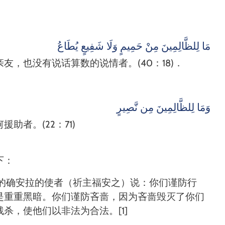
مَا لِلظَّالِمِينَ مِنْ حَمِيمٍ وَلَا شَفِيعٍ يُطَاعُ
亲友，也没有说话算数的说情者。
(40
：
18)
．
وَمَا لِلظَّالِمِينَ مِن نَّصِيرٍ
何援助者。
(22
：
71)
下：
的确安拉的使者（祈主福安之）说：你们谨防行
是重重黑暗。你们谨防吝啬，因为吝啬毁灭了你们
残杀，使他们以非法为合法。
[1]