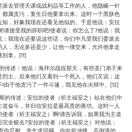
委派去管理天课或战利品等工作的人，他隐瞒一针
，都属贪污，复生日他要拿出来。这时一个黑肤色
先知，好象我现在还看见他似的。于是他说：安拉
啊
!
请接受我的辞职吧
!
使者说：你怎么了
?
他说：我
说：我现在还要说这些话，你们中凡受我们委派去
的人，无论多还是少，让他一律交来，允许他拿走
就别拿。
[11]
的传述：他说：海拜尔战役那天，有些圣门弟子来
是烈士。后来他们又看到一个死人，他们又说：这
不
!
由于他贪污了一件斗篷，我见他在火狱中。
[12]
斯的传述：安拉的使者（祈主福安之）站在他们中
主道奋斗，并归信安拉是最高贵的善功。这时一人
的使者（祈主福安之）啊
!
请告诉我，如果我为主道
否完全赎去
?
安拉的使者（祈主福安之）对他说：
而你忍耐，并乞求回赐，你向前冲锋，不倒退的