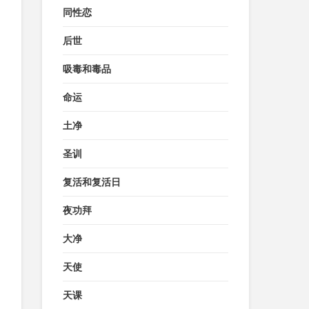
同性恋
后世
吸毒和毒品
命运
土净
圣训
复活和复活日
夜功拜
大净
天使
天课