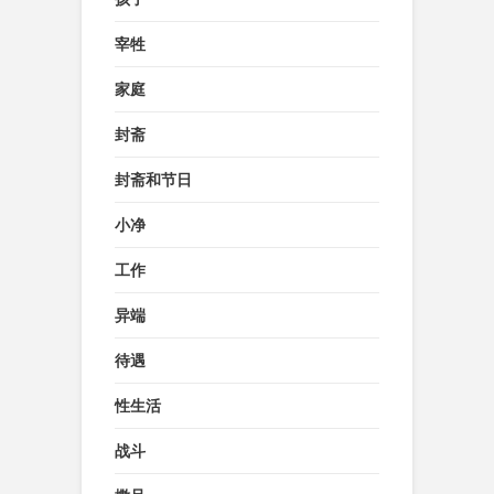
宰牲
家庭
封斋
封斋和节日
小净
工作
异端
待遇
性生活
战斗