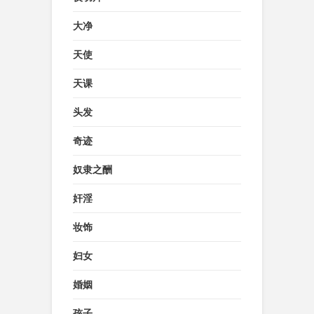
大净
天使
天课
头发
奇迹
奴隶之酬
奸淫
妆饰
妇女
婚姻
孩子