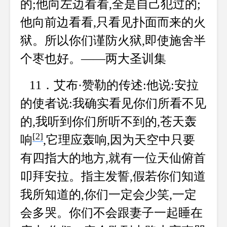
的;他向左边看看,全是自己犯过的;
他向前边看看,只看见扑面而来的火
狱。所以你们谨防火狱,即使施舍半
个枣也好。——两大圣训集
11．艾布·赞勒的传述:他说:安拉
的使者说:我确实看见你们所看不见
的,我听到你们所听不到的,苍天轰
[2]
响
,它理应轰响,因为天空中只要
有四指大的地方,就有一位天仙俯首
叩拜安拉。指主发誓,假若你们知道
我所知道的,你们一定会少笑,一定
会多哭。你们不会跟妻子一起睡在