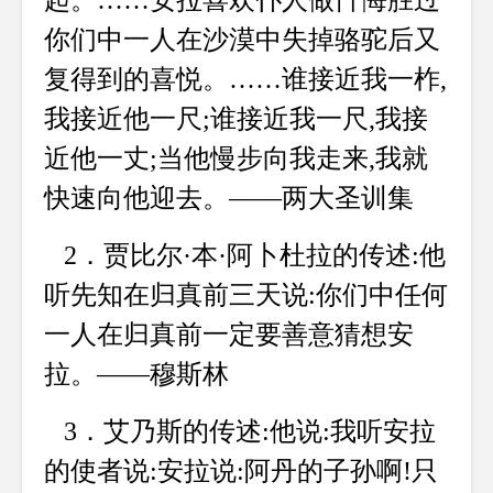
起。……安拉喜欢仆人做忏悔胜过
你们中一人在沙漠中失掉骆驼后又
复得到的喜悦。……谁接近我一柞,
我接近他一尺;谁接近我一尺,我接
近他一丈;当他慢步向我走来,我就
快速向他迎去。——两大圣训集
2．贾比尔·本·阿卜杜拉的传述:他
听先知在归真前三天说:你们中任何
一人在归真前一定要善意猜想安
拉。——穆斯林
3．艾乃斯的传述:他说:我听安拉
的使者说:安拉说:阿丹的子孙啊!只