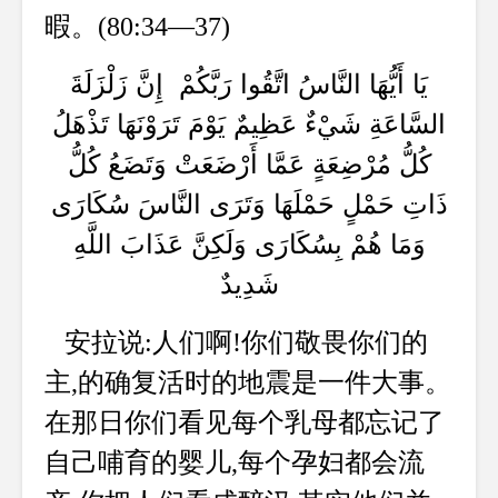
暇。(80:34—37)
يَا أَيُّهَا النَّاسُ اتَّقُوا رَبَّكُمْ إِنَّ زَلْزَلَةَ
السَّاعَةِ شَيْءٌ عَظِيمٌ يَوْمَ تَرَوْنَهَا تَذْهَلُ
كُلُّ مُرْضِعَةٍ عَمَّا أَرْضَعَتْ وَتَضَعُ كُلُّ
ذَاتِ حَمْلٍ حَمْلَهَا وَتَرَى النَّاسَ سُكَارَى
وَمَا هُمْ بِسُكَارَى وَلَكِنَّ عَذَابَ اللَّهِ
شَدِيدٌ
安拉说:人们啊!你们敬畏你们的
主,的确复活时的地震是一件大事。
在那日你们看见每个乳母都忘记了
自己哺育的婴儿,每个孕妇都会流