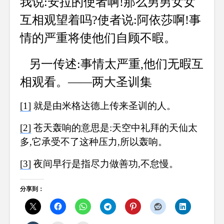
我说:安拉的使者啊!那么男男女女
互相观望着吗?使者说:阿依莎啊!事
情的严重将使他们自顾不暇。
另一传述:事情太严重,他们无暇互
相观看。——两大圣训集
[1]
就是由米格达德上传来圣训的人。
[2]
苍天轰响的意思是:天空中礼拜的天仙太
多,它承受不了这种压力,所以轰响。
[3]
夜间早行是指尽力做善功,不怠慢。
分享到：