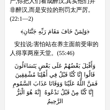
产,你把人们看成醉汉,其实他们并
非醉汉,而是安拉的刑罚太严厉。
(22:1—2)
﴾وَلِمَنْ خَافَ مَقَامَ رَبِّهِ جَنَّتَانِ
﴿
安拉说:害怕站在养主面前受审的
人得享两座天堂。(55:46)
وَأَقْبَلَ بَعْضُهُمْ عَلَى بَعْضٍ يَتَسَاءَلُونَ
قَالُوا إِنَّا كُنَّا قَبْلُ فِي أَهْلِنَا مُشْفِقِينَ
فَمَنَّ اللَّهُ عَلَيْنَا وَوَقَانَا عَذَابَ السَّمُومِ
إِنَّا كُنَّا مِنْ قَبْلُ نَدْعُوهُ إِنَّهُ هُوَ الْبَرُّ
الرَّحِيمُ