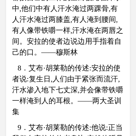
中,他们中有人汗水淹过两踝骨,有
人汗水淹过两膝盖,有人淹到腰间,
有人像带铁嚼一样,汗水淹在两唇之
间。安拉的使者边说边用手指着自
己的口。——穆斯林
8．艾布·胡莱勒的传述:安拉的使
者说:复生日,人们由于紧张而流汗,
汗水渗入地下七丈深,并会像带铁嚼
一样淹到人的耳根。——两大圣训
集
9．艾布·胡莱勒的传述:他说:正当