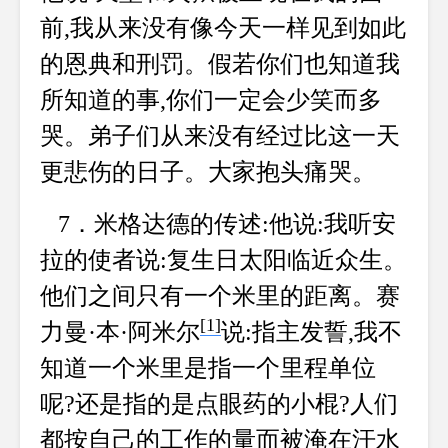
前,我从来没有像今天一样见到如此
的恩典和刑罚。假若你们也知道我
所知道的事,你们一定会少笑而多
哭。弟子们从来没有经过比这一天
更悲伤的日子。大家抱头痛哭。
7．米格达德的传述:他说:我听安
拉的使者说:复生日太阳临近众生。
他们之间只有一个米里的距离。赛
[1]
力曼·本·阿米尔
说:指主发誓,我不
知道一个米里是指一个里程单位
呢?还是指的是点眼药的小棍?人们
都按自己的工作的量而被淹在汗水