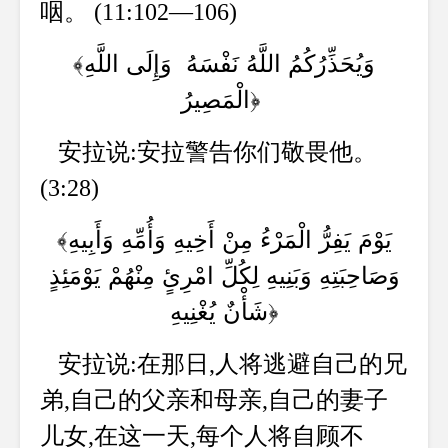
咽。 (11:102—106)
﴾وَيُحَذِّرُكُمُ اللَّهُ نَفْسَهُ وَإِلَى اللَّهِ
الْمَصِيرُ
﴿
安拉说:安拉警告你们敬畏他。
(3:28)
﴾يَوْمَ يَفِرُّ الْمَرْءُ مِنْ أَخِيهِ وَأُمِّهِ وَأَبِيهِ
وَصَاحِبَتِهِ وَبَنِيهِ لِكُلِّ امْرِئٍ مِنْهُمْ يَوْمَئِذٍ
شَأْنٌ يُغْنِيهِ
﴿
安拉说:在那日,人将逃避自己的兄
弟,自己的父亲和母亲,自己的妻子
儿女,在这一天,每个人将自顾不