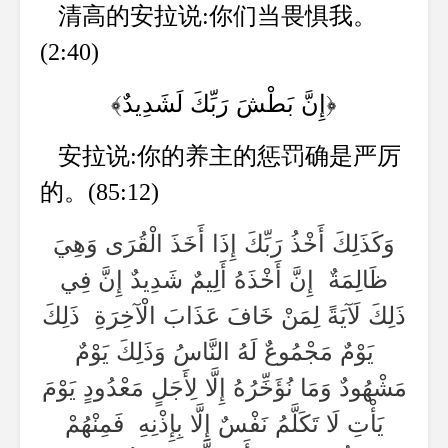
清高的安拉说:你们当畏惧我。
(2:40)
﴾إِنَّ بَطْشَ رَبِّكَ لَشَدِيدٌ
﴿
安拉说:你的养主的惩罚确是严厉
的。(85:12)
وَكَذَلِكَ أَخْذُ رَبِّكَ إِذَا أَخَذَ الْقُرَى وَهِيَ
ظَالِمَةٌ إِنَّ أَخْذَهُ أَلِيمٌ شَدِيدٌ إِنَّ فِي
ذَلِكَ لَآيَةً لِمَنْ خَافَ عَذَابَ الْآخِرَةِ ذَلِكَ
يَوْمٌ مَجْمُوعٌ لَهُ النَّاسُ وَذَلِكَ يَوْمٌ
مَشْهُودٌ وَمَا نُؤَخِّرُهُ إِلَّا لِأَجَلٍ مَعْدُودٍ يَوْمَ
يَأْتِ لَا تَكَلَّمُ نَفْسٌ إِلَّا بِإِذْنِهِ فَمِنْهُمْ