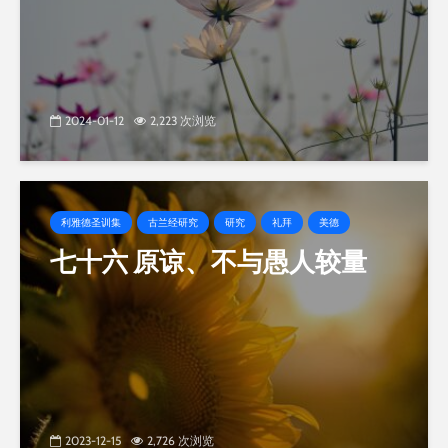
2024-01-12
2,223 次浏览
利雅德圣训集
古兰经研究
研究
礼拜
美德
七十六 原谅、不与愚人较量
2023-12-15
2,726 次浏览