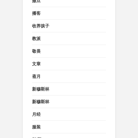
撒旦
播客
收养孩子
教派
敬畏
文章
斋月
新穆斯林
新穆斯林
月经
服装