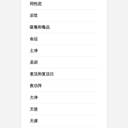
同性恋
后世
吸毒和毒品
命运
土净
圣训
复活和复活日
夜功拜
大净
天使
天课