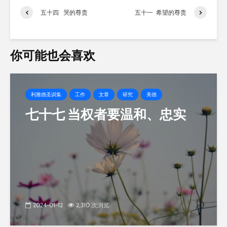
载…
五十四 哭的尊贵
五十一 希望的尊贵
你可能也会喜欢
利雅德圣训集
工作
文章
研究
美德
七十七 当权者要温和、忠实
2024-01-12
2,310 次浏览