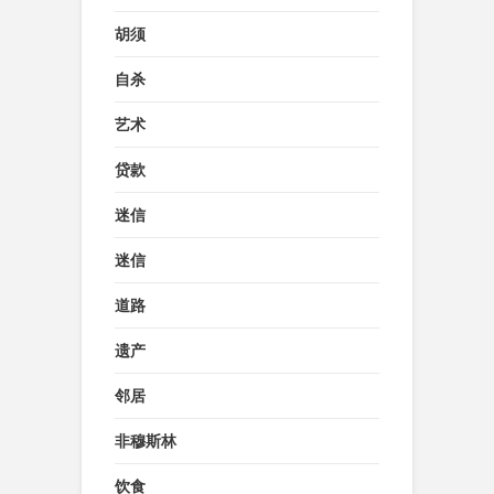
胡须
自杀
艺术
贷款
迷信
迷信
道路
遗产
邻居
非穆斯林
饮食