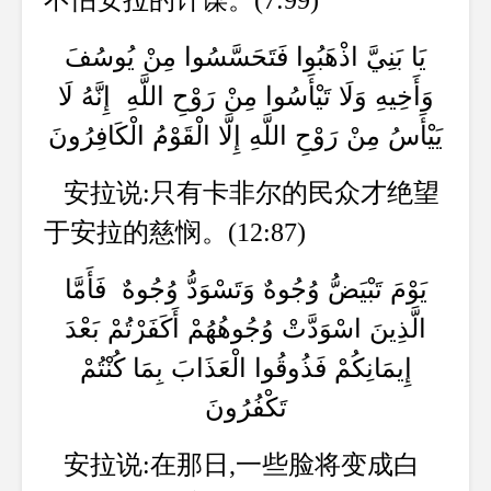
不怕安拉的计谋。(7:99)
يَا بَنِيَّ اذْهَبُوا فَتَحَسَّسُوا مِنْ يُوسُفَ
وَأَخِيهِ وَلَا تَيْأَسُوا مِنْ رَوْحِ اللَّهِ إِنَّهُ لَا
يَيْأَسُ مِنْ رَوْحِ اللَّهِ إِلَّا الْقَوْمُ الْكَافِرُونَ
安拉说:只有卡非尔的民众才绝望
于安拉的慈悯。(12:87)
يَوْمَ تَبْيَضُّ وُجُوهٌ وَتَسْوَدُّ وُجُوهٌ فَأَمَّا
الَّذِينَ اسْوَدَّتْ وُجُوهُهُمْ أَكَفَرْتُمْ بَعْدَ
إِيمَانِكُمْ فَذُوقُوا الْعَذَابَ بِمَا كُنْتُمْ
تَكْفُرُونَ
安拉说:在那日,一些脸将变成白