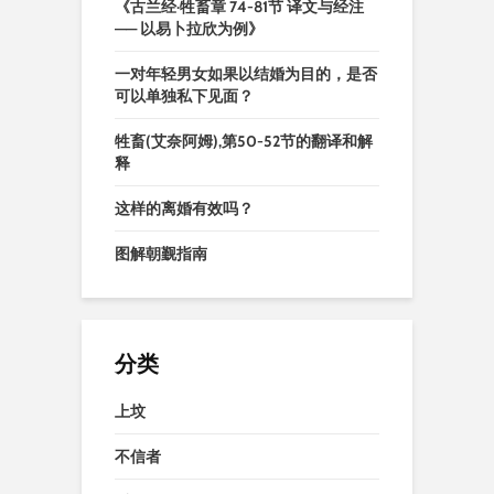
《古兰经·牲畜章 74-81节 译文与经注
—— 以易卜拉欣为例》
一对年轻男女如果以结婚为目的，是否
可以单独私下见面？
牲畜(艾奈阿姆),第50-52节的翻译和解
释
这样的离婚有效吗？
图解朝觐指南
分类
上坟
不信者