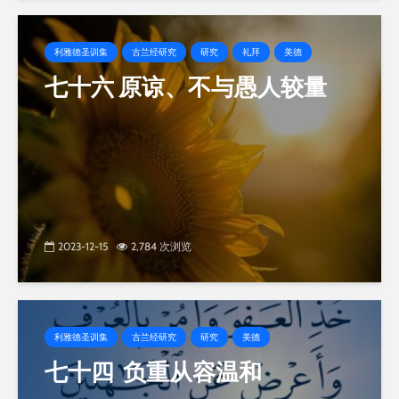
利雅德圣训集
古兰经研究
研究
礼拜
美德
七十六 原谅、不与愚人较量
2023-12-15
2,784 次浏览
利雅德圣训集
古兰经研究
研究
美德
七十四 负重从容温和