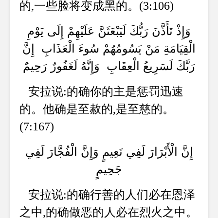
的,一些脸将变成黑的。(3:106)
وَإِذْ تَأَذَّنَ رَبُّكَ لَيَبْعَثَنَّ عَلَيْهِمْ إِلَى يَوْمِ
الْقِيَامَةِ مَنْ يَسُومُهُمْ سُوءَ الْعَذَابِ إِنَّ
رَبَّكَ لَسَرِيعُ الْعِقَابِ وَإِنَّهُ لَغَفُورٌ رَحِيمٌ
安拉说:的确你的主是惩罚迅速
的。他确是至赦的,是至慈的。
(7:167)
إِنَّ الْأَبْرَارَ لَفِي نَعِيمٍ وَإِنَّ الْفُجَّارَ لَفِي
جَحِيمٍ
安拉说:的确行善的人们必在恩泽
之中,的确做恶的人必在烈火之中。