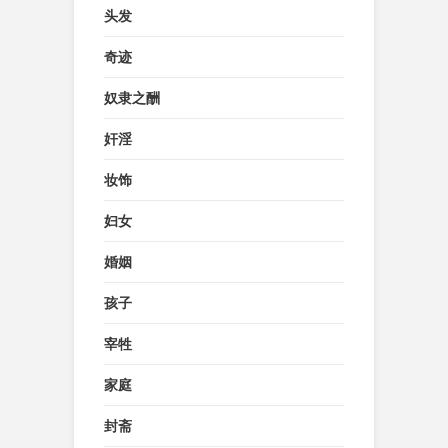
头发
奇迹
奴隶之酬
奸淫
妆饰
妇女
婚姻
孩子
宰牲
家庭
封斋