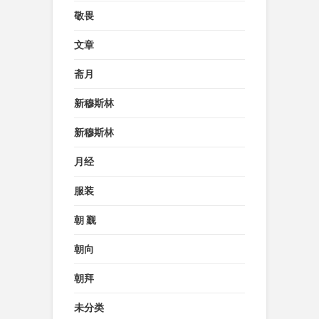
敬畏
文章
斋月
新穆斯林
新穆斯林
月经
服装
朝 觐
朝向
朝拜
未分类