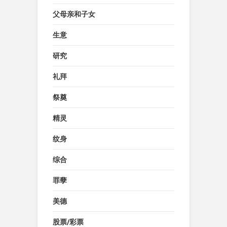
父母亲和子女
生意
研究
礼拜
祭奠
精灵
纹身
综合
罪孽
美德
股票/彩票