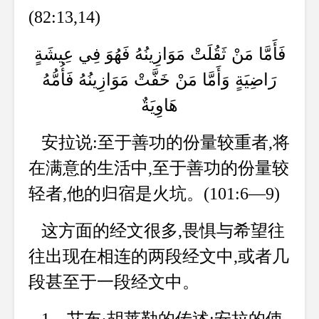
(82:13,14)
فَأَمَّا مَنْ ثَقُلَتْ مَوَازِينُهُ فَهُوَ فِي عِيشَةٍ
رَاضِيَةٍ وَأَمَّا مَنْ خَفَّتْ مَوَازِينُهُ فَأُمُّهُ
هَاوِيَةٌ
安拉说:至于善功的份量较重者,将
在满意的生活中,至于善功的份量较
轻者,他的归宿是火坑。(101:6—9)
这方面的经文很多,畏惧与希望往
往出现在相连的两段经文中,或者几
段甚至于一段经文中。